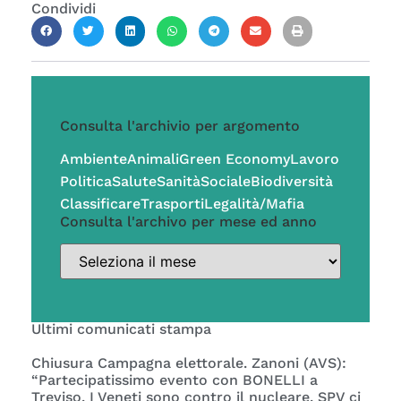
Condividi
Consulta l'archivio per argomento
Ambiente
Animali
Green Economy
Lavoro
Politica
Salute
Sanità
Sociale
Biodiversità
Classificare
Trasporti
Legalità/Mafia
Consulta l'archivo per mese ed anno
Ultimi comunicati stampa
Chiusura Campagna elettorale. Zanoni (AVS):
“Partecipatissimo evento con BONELLI a
Treviso. I Veneti sono contro il nucleare. SPV ci