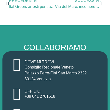
PRECEDENTE
SUCCESSIVA
Ital Green, arresti per traffico rifiuti. Zanoni (Pd): “Veneto e Friuli si costituiscano parte civile, rafforzare strumenti di coordinamento”
Via del Mare, incomprensibile bocciatura mozione
COLLABORIAMO
DOVE MI TROVI
Consiglio Regionale Veneto
Palazzo Ferro-Fini San Marco 2322
30124 Venezia
UFFICIO
+39 041 2701518