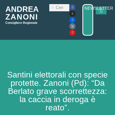
ANDREA
NEWSLETTER
ZANONI
Consigliere Regionale
Consiglio Regi
Elezioni Regionali 2025
Santini elettorali con specie
protette. Zanoni (Pd): “Da
Berlato grave scorrettezza:
la caccia in deroga è
reato”.