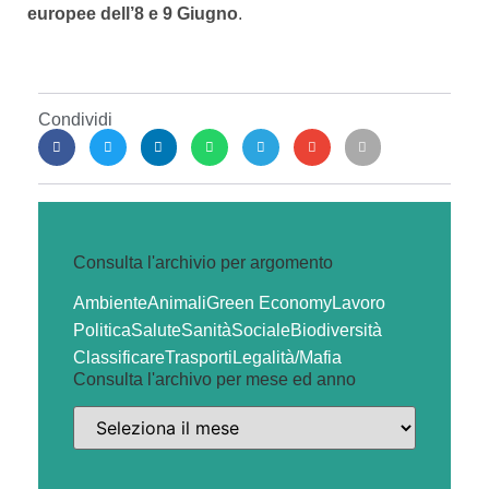
europee dell’8 e 9 Giugno
.
Condividi
Consulta l'archivio per argomento
Ambiente
Animali
Green Economy
Lavoro
Politica
Salute
Sanità
Sociale
Biodiversità
Classificare
Trasporti
Legalità/Mafia
Consulta l'archivo per mese ed anno