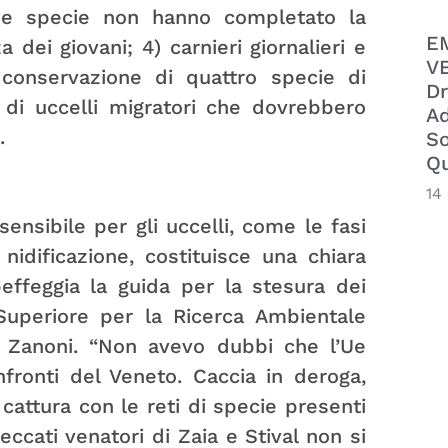
ne specie non hanno completato la
E
dei giovani; 4) carnieri giornalieri e
VE
i conservazione di quattro specie di
Dr
e di uccelli migratori che dovrebbero
Ad
.
So
Qu
14
ensibile per gli uccelli, come le fasi
nidificazione, costituisce una chiara
beffeggia la guida per la stesura dei
 Superiore per la Ricerca Ambientale
lza Zanoni. “Non avevo dubbi che l’Ue
ronti del Veneto. Caccia in deroga,
 cattura con le reti di specie presenti
peccati venatori di Zaia e Stival non si