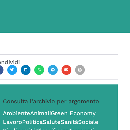
ndividi
Consulta l'archivio per argomento
Ambiente
Animali
Green Economy
Lavoro
Politica
Salute
Sanità
Sociale