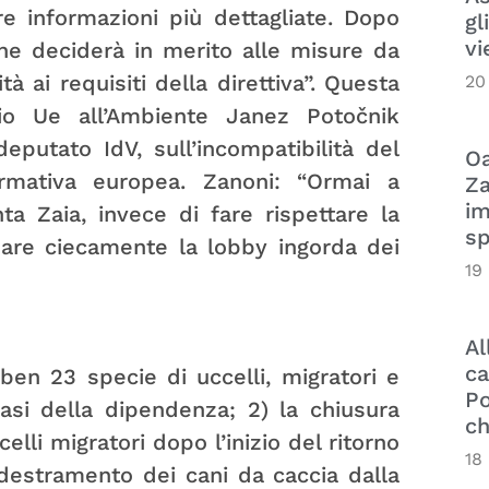
re informazioni più dettagliate. Dopo
gl
vi
one deciderà in merito alle misure da
 ai requisiti della direttiva”. Questa
20
io Ue all’Ambiente Janez Potočnik
eputato IdV, sull’incompatibilità del
Oa
rmativa europea. Zanoni: “Ormai a
Za
im
a Zaia, invece di fare rispettare la
sp
ndare ciecamente la lobby ingorda dei
19
Al
ca
 ben 23 specie di uccelli, migratori e
Po
asi della dipendenza; 2) la chiusura
ch
lli migratori dopo l’inizio del ritorno
18
 addestramento dei cani da caccia dalla