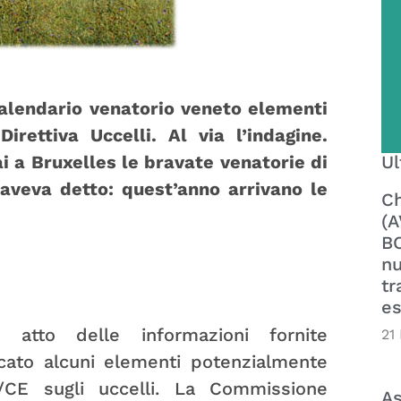
alendario venatorio veneto elementi
irettiva Uccelli. Al via l’indagine.
Ul
i a Bruxelles le bravate venatorie di
 aveva detto: quest’anno arrivano le
Ch
(A
BO
nu
tr
es
tto delle informazioni fornite
21
icato alcuni elementi potenzialmente
7/CE sugli uccelli. La Commissione
As