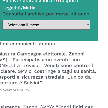
Biodiversità
Classificare
Trasporti
Legalità/Mafia
Consulta l'archivo per mese ed anno
timi comunicati stampa
iusura Campagna elettorale. Zanoni
VS): “Partecipatissimo evento con
NELLI a Treviso. I Veneti sono contro il
cleare. SPV ci costringe a tagli su sanità,
asporti e sicurezza stradale. L’unico da
portare è Salvini.”
 Novembre 2025
sistenza. Zanoni (AVS): “Fondi finiti per