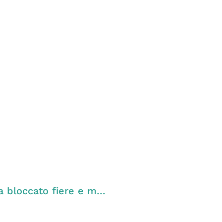
Influenza aviaria, in sordina la Regione ha bloccato fiere e mostre avicole