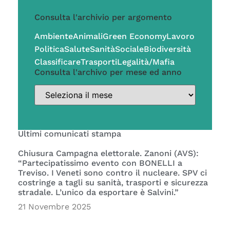
Consulta l'archivio per argomento
Ambiente
Animali
Green Economy
Lavoro
Politica
Salute
Sanità
Sociale
Biodiversità
Classificare
Trasporti
Legalità/Mafia
Consulta l'archivo per mese ed anno
Ultimi comunicati stampa
Chiusura Campagna elettorale. Zanoni (AVS):
“Partecipatissimo evento con BONELLI a
Treviso. I Veneti sono contro il nucleare. SPV ci
costringe a tagli su sanità, trasporti e sicurezza
stradale. L’unico da esportare è Salvini.”
21 Novembre 2025