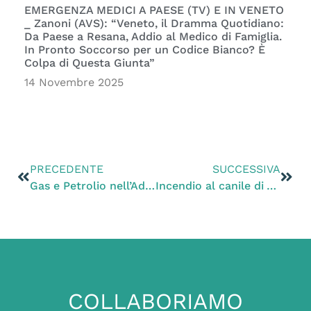
EMERGENZA MEDICI A PAESE (TV) E IN VENETO
_ Zanoni (AVS): “Veneto, il Dramma Quotidiano:
Da Paese a Resana, Addio al Medico di Famiglia.
In Pronto Soccorso per un Codice Bianco? È
Colpa di Questa Giunta”
14 Novembre 2025
PRECEDENTE
SUCCESSIVA
Gas e Petrolio nell’Adriatico. Zanoni: «L’ambiente, la salute e il turismo balneare vengano prima dei profitti delle multinazionali»
Incendio al canile di Verona, Zanoni: “Subito una nuova struttura più sicura”
COLLABORIAMO