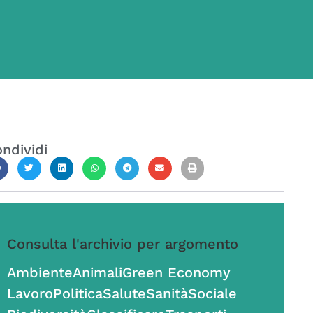
ndividi
Consulta l'archivio per argomento
Ambiente
Animali
Green Economy
Lavoro
Politica
Salute
Sanità
Sociale