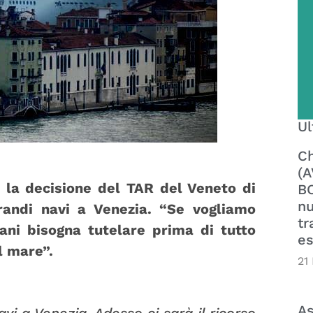
Ul
Ch
(A
 la decisione del TAR del Veneto di
BO
nu
grandi navi a Venezia. “Se vogliamo
tr
iani bisogna tutelare prima di tutto
es
l mare”.
21
As
vi a Venezia. Adesso ci sarà il ricorso