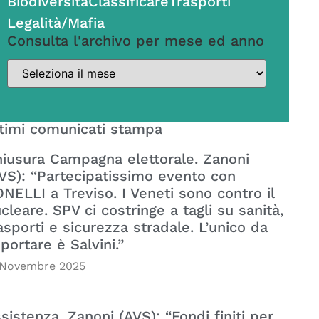
Biodiversità
Classificare
Trasporti
Legalità/Mafia
Consulta l'archivo per mese ed anno
timi comunicati stampa
iusura Campagna elettorale. Zanoni
VS): “Partecipatissimo evento con
NELLI a Treviso. I Veneti sono contro il
cleare. SPV ci costringe a tagli su sanità,
asporti e sicurezza stradale. L’unico da
portare è Salvini.”
 Novembre 2025
sistenza. Zanoni (AVS): “Fondi finiti per