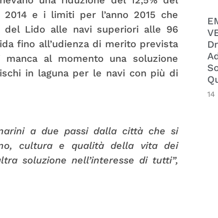
onevano una riduzione del 12,5% del
o 2014 e i limiti per l’anno 2015 che
E
 del Lido alle navi superiori alle 96
VE
da fino all’udienza di merito prevista
Dr
Ad
ici manca al momento una soluzione
So
rischi in laguna per le navi con più di
Qu
14
arini a due passi dalla città che si
smo, cultura e qualità della vita dei
a soluzione nell’interesse di tutti”,