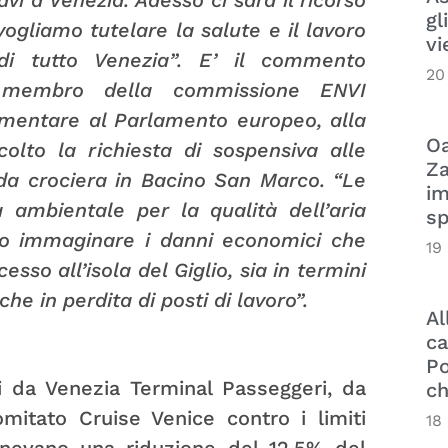
gl
vogliamo tutelare la salute e il lavoro
vi
di tutto Venezia”. E’ il commento
20
, membro della commissione ENVI
imentare al Parlamento europeo, alla
Oa
olto la richiesta di sospensiva alle
Za
 da crociera in Bacino San Marco. “Le
im
ambientale per la qualità dell’aria
sp
eno immaginare i danni economici che
19
so all’isola del Giglio, sia in termini
he in perdita di posti di lavoro”.
Al
ca
Po
ti da Venezia Terminal Passeggeri, da
ch
mitato Cruise Venice contro i limiti
18