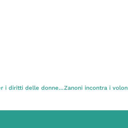
Zanoni (PD) scrive al Congresso libico per i diritti delle donne vittime di guerra