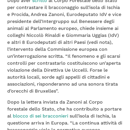
Dopo aver
scritto
al Corpo Forestale dello Stato
per contrastare il bracconaggio sull’isola di Ischia
e Procida, Andrea Zanoni, Eurodeputato IdV e vice
presidente dell’Intergruppo sul Benessere degli
animali al Parlamento europeo, chiede insieme ai
colleghi Niccolò Rinaldi e Giommaria Uggias (IdV)
e altri 8 Eurodeputati di altri Paesi (vedi nota),
l’intervento della Commissione europea con
un’interrogazione scritta. “Il fenomeno e gli scarsi
controlli per contrastarlo costituiscono un’aperta
violazione della Direttiva Ue Uccelli. Forse le
autorità locali, sorde agli appelli di cittadini e
associazioni, risponderanno ad una sonora tirata
d’orecchi di Bruxelles”.
Dopo la lettera inviata da Zanoni al Corpo
forestale dello Stato, che ha contribuito a portare
al
blocco di sei bracconieri
sull’isola di Ischia, la
questione arriva in Europa. “La continua attività di
bracconaggio viola la normativa europea