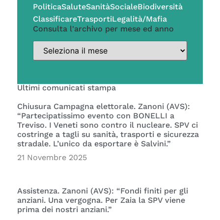
Politica
Salute
Sanità
Sociale
Biodiversità
Classificare
Trasporti
Legalità/Mafia
Consulta l'archivo per mese ed anno
Ultimi comunicati stampa
Chiusura Campagna elettorale. Zanoni (AVS):
“Partecipatissimo evento con BONELLI a
Treviso. I Veneti sono contro il nucleare. SPV ci
costringe a tagli su sanità, trasporti e sicurezza
stradale. L’unico da esportare è Salvini.”
21 Novembre 2025
Assistenza. Zanoni (AVS): “Fondi finiti per gli
anziani. Una vergogna. Per Zaia la SPV viene
prima dei nostri anziani.”