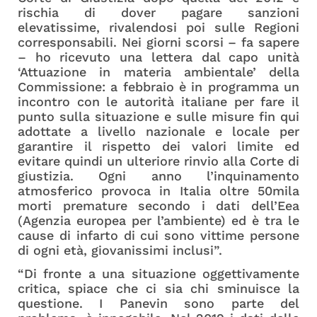
rischia di dover pagare sanzioni
elevatissime, rivalendosi poi sulle Regioni
corresponsabili. Nei giorni scorsi – fa sapere
– ho ricevuto una lettera dal capo unità
‘Attuazione in materia ambientale’ della
Commissione: a febbraio è in programma un
incontro con le autorità italiane per fare il
punto sulla situazione e sulle misure fin qui
adottate a livello nazionale e locale per
garantire il rispetto dei valori limite ed
evitare quindi un ulteriore rinvio alla Corte di
giustizia. Ogni anno l’inquinamento
atmosferico provoca in Italia oltre 50mila
morti premature secondo i dati dell’Eea
(Agenzia europea per l’ambiente) ed è tra le
cause di infarto di cui sono vittime persone
di ogni età, giovanissimi inclusi”.
“Di fronte a una situazione oggettivamente
critica, spiace che ci sia chi sminuisce la
questione. I Panevin sono parte del