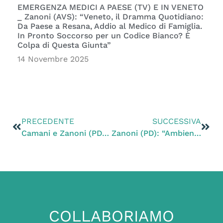
EMERGENZA MEDICI A PAESE (TV) E IN VENETO
_ Zanoni (AVS): “Veneto, il Dramma Quotidiano:
Da Paese a Resana, Addio al Medico di Famiglia.
In Pronto Soccorso per un Codice Bianco? È
Colpa di Questa Giunta”
14 Novembre 2025
PRECEDENTE
SUCCESSIVA
Camani e Zanoni (PD): “Penali per chi si licenzia, pratica vergognosa in un Paese civile: giusta la denuncia del sindacato”
Zanoni (PD): “Ambientalisti-Regione 4-0: annullata l’ultima delibera sull’aumento delle giornate di caccia”
COLLABORIAMO