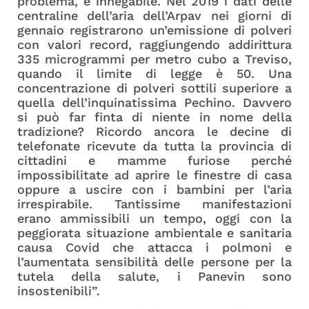
problema, è innegabile. Nel 2019 i dati delle
centraline dell’aria dell’Arpav nei giorni di
gennaio registrarono un’emissione di polveri
con valori record, raggiungendo addirittura
335 microgrammi per metro cubo a Treviso,
quando il limite di legge è 50. Una
concentrazione di polveri sottili superiore a
quella dell’inquinatissima Pechino. Davvero
si può far finta di niente in nome della
tradizione? Ricordo ancora le decine di
telefonate ricevute da tutta la provincia di
cittadini e mamme furiose perché
impossibilitate ad aprire le finestre di casa
oppure a uscire con i bambini per l’aria
irrespirabile. Tantissime manifestazioni
erano ammissibili un tempo, oggi con la
peggiorata situazione ambientale e sanitaria
causa Covid che attacca i polmoni e
l’aumentata sensibilità delle persone per la
tutela della salute, i Panevin sono
insostenibili”.