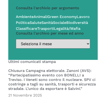
Consulta l'archivio per argomento
Ambiente
Animali
Green Economy
Lavoro
Politica
Salute
Sanità
Sociale
Biodiversità
Classificare
Trasporti
Legalità/Mafia
Consulta l'archivo per mese ed anno
Ultimi comunicati stampa
Chiusura Campagna elettorale. Zanoni (AVS):
“Partecipatissimo evento con BONELLI a
Treviso. I Veneti sono contro il nucleare. SPV ci
costringe a tagli su sanità, trasporti e sicurezza
stradale. L’unico da esportare è Salvini.”
21 Novembre 2025