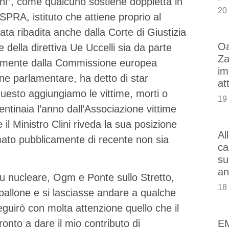
ioni”, come qualcuno sostiene doppietta in
20
PRA, istituto che attiene proprio al
ta ribadita anche dalla Corte di Giustizia
Oa
 della direttiva Ue Uccelli sia da parte
Za
ntemente dalla Commissione europea
im
ne parlamentare, ha detto di star
at
questo aggiungiamo le vittime, morti o
19
 centinaia l’anno dall’Associazione vittime
 il Ministro Clini riveda la sua posizione
Al
rmato pubblicamente di recente non sia
ca
su
an
 su nucleare, Ogm e Ponte sullo Stretto,
18
 pallone e si lasciasse andare a qualche
eguirò con molta attenzione quello che il
E
onto a dare il mio contributo di