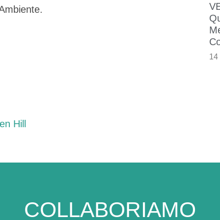
VE
’Ambiente.
Qu
Me
Co
14
n Hill
COLLABORIAMO