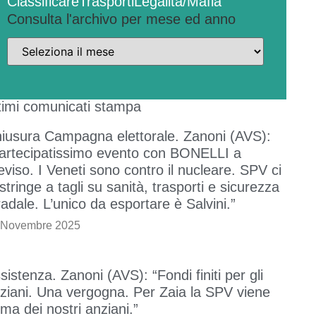
Classificare
Trasporti
Legalità/Mafia
Consulta l'archivo per mese ed anno
timi comunicati stampa
iusura Campagna elettorale. Zanoni (AVS):
artecipatissimo evento con BONELLI a
eviso. I Veneti sono contro il nucleare. SPV ci
stringe a tagli su sanità, trasporti e sicurezza
radale. L’unico da esportare è Salvini.”
 Novembre 2025
sistenza. Zanoni (AVS): “Fondi finiti per gli
ziani. Una vergogna. Per Zaia la SPV viene
ima dei nostri anziani.”