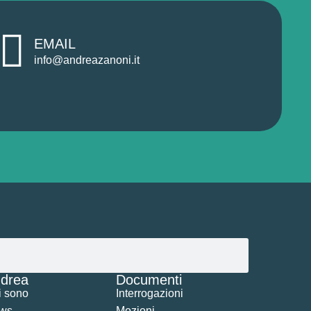
EMAIL
info@andreazanoni.it
drea
Documenti
i sono
Interrogazioni
ws
Mozioni