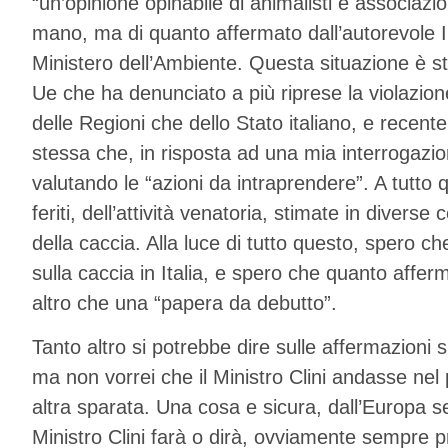
“un’opinione opinabile di animalisti e associaz
mano, ma di quanto affermato dall’autorevole IS
Ministero dell’Ambiente. Questa situazione è sta
Ue che ha denunciato a più riprese la violazione
delle Regioni che dello Stato italiano, e rece
stessa che, in risposta ad una mia interrogazio
valutando le “azioni da intraprendere”. A tutto 
feriti, dell’attività venatoria, stimate in diverse
della caccia. Alla luce di tutto questo, spero che
sulla caccia in Italia, e spero che quanto affe
altro che una “papera da debutto”.
Tanto altro si potrebbe dire sulle affermazioni
ma non vorrei che il Ministro Clini andasse nel
altra sparata. Una cosa e sicura, dall’Europa s
Ministro Clini farà o dirà, ovviamente sempre pr