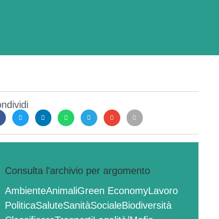
ndividi
Consulta l'archivio per argomento
Ambiente
Animali
Green Economy
Lavoro
Politica
Salute
Sanità
Sociale
Biodiversità