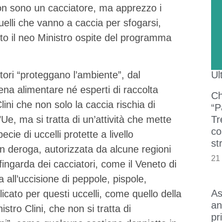
Non sono un cacciatore, ma apprezzo i
elli che vanno a caccia per sfogarsi,
sto il neo Ministro ospite del programma
Ul
tori “proteggano l’ambiente”, dal
ena alimentare né esperti di raccolta
Ch
lini che non solo la caccia rischia di
“P
Tr
’Ue, ma si tratta di un’attività che mette
co
ie di uccelli protette a livello
st
ia in deroga, autorizzata da alcune regioni
21
fingarda dei cacciatori, come il Veneto di
a all’uccisione di peppole, pispole,
As
licato per questi uccelli, come quello della
an
tro Clini, che non si tratta di
pr