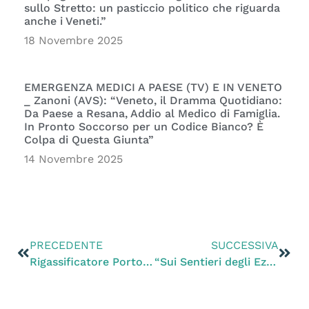
sullo Stretto: un pasticcio politico che riguarda
anche i Veneti.”
18 Novembre 2025
EMERGENZA MEDICI A PAESE (TV) E IN VENETO
_ Zanoni (AVS): “Veneto, il Dramma Quotidiano:
Da Paese a Resana, Addio al Medico di Famiglia.
In Pronto Soccorso per un Codice Bianco? È
Colpa di Questa Giunta”
14 Novembre 2025
PRECEDENTE
SUCCESSIVA
Rigassificatore Porto Viro, Zanoni: “L’Ue verifiche le conseguenze sull’ecosistema marino”
“Sui Sentieri degli Ezzelini” (TV), Zanoni: “Tutelare la natura di tutti e non il business di pochi”