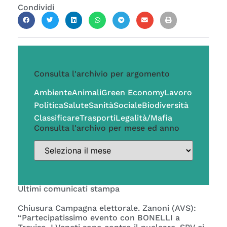
Condividi
Consulta l'archivio per argomento
Ambiente
Animali
Green Economy
Lavoro
Politica
Salute
Sanità
Sociale
Biodiversità
Classificare
Trasporti
Legalità/Mafia
Consulta l'archivo per mese ed anno
Ultimi comunicati stampa
Chiusura Campagna elettorale. Zanoni (AVS):
“Partecipatissimo evento con BONELLI a