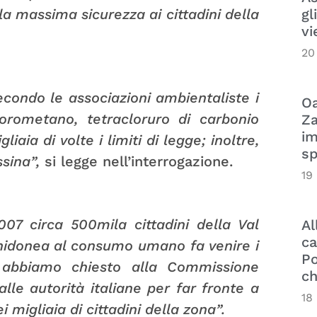
gl
la massima sicurezza ai cittadini della
vi
20
econdo le associazioni ambientaliste i
Oa
clorometano, tetracloruro di carbonio
Za
im
aia di volte i limiti di legge; inoltre,
sp
sina”,
si legge nell’interrogazione.
19
07 circa 500mila cittadini della Val
Al
ca
inidonea al consumo umano fa venire i
Po
 abbiamo chiesto alla Commissione
ch
lle autorità italiane per far fronte a
18
 migliaia di cittadini della zona”.