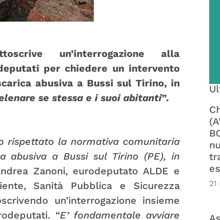
oscrive un’interrogazione alla
eputati per chiedere un intervento
carica abusiva a Bussi sul Tirino, in
Ul
elenare se stessa e i suoi abitanti
”.
Ch
(A
BO
no rispettato la normativa comunitaria
nu
 abusiva a Bussi sul Tirino (PE), in
tr
es
Andrea Zanoni, eurodeputato ALDE e
21
nte, Sanità Pubblica e Sicurezza
scrivendo un’interrogazione insieme
odeputati. “
E’ fondamentale avviare
As