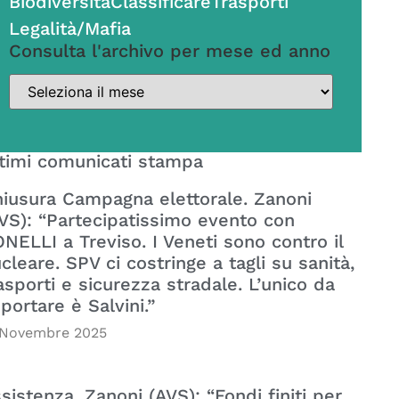
Biodiversità
Classificare
Trasporti
Legalità/Mafia
Consulta l'archivo per mese ed anno
timi comunicati stampa
iusura Campagna elettorale. Zanoni
VS): “Partecipatissimo evento con
NELLI a Treviso. I Veneti sono contro il
cleare. SPV ci costringe a tagli su sanità,
asporti e sicurezza stradale. L’unico da
portare è Salvini.”
 Novembre 2025
sistenza. Zanoni (AVS): “Fondi finiti per