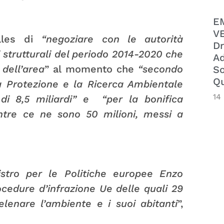
E
VE
elles di
“negoziare con le autorità
Dr
strutturali del periodo 2014-2020 che
Ad
 dell’area
” al momento che
“secondo
So
Qu
 la Protezione e la Ricerca Ambientale
14
di 8,5 miliardi” e “per la bonifica
ntre ce ne sono 50 milioni, messi a
istro per le Politiche europee Enzo
cedure d’infrazione Ue delle quali 29
elenare l’ambiente e i suoi abitanti
”,