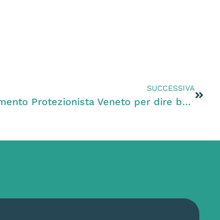
SUCCESSIVA
Zanoni con il Coordinamento Protezionista Veneto per dire basta all’uccellagione in Veneto e alla tortura dei richiami vivi