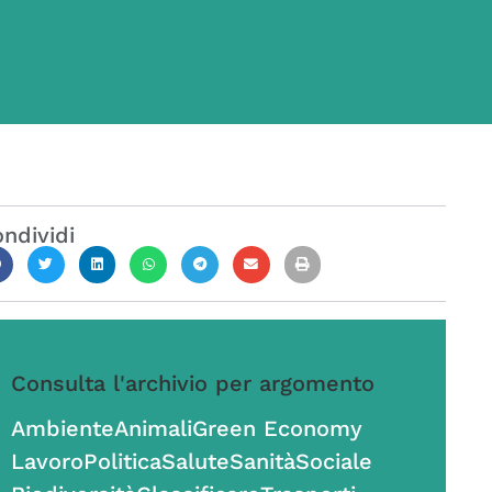
ndividi
Consulta l'archivio per argomento
Ambiente
Animali
Green Economy
Lavoro
Politica
Salute
Sanità
Sociale