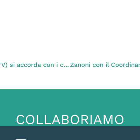
Zanoni: «Il Comune di Ponzano Veneto (TV) si accorda con i cavatori e svende il territorio dei cittadini»
COLLABORIAMO