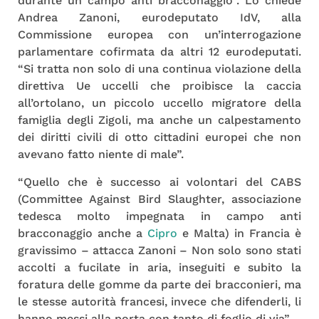
durante un campo anti bracconaggio”. Lo chiede
Andrea Zanoni, eurodeputato IdV, alla
Commissione europea con un’interrogazione
parlamentare cofirmata da altri 12 eurodeputati.
“Si tratta non solo di una continua violazione della
direttiva Ue uccelli che proibisce la caccia
all’ortolano, un piccolo uccello migratore della
famiglia degli Zigoli, ma anche un calpestamento
dei diritti civili di otto cittadini europei che non
avevano fatto niente di male”.
“Quello che è successo ai volontari del CABS
(Committee Against Bird Slaughter, associazione
tedesca molto impegnata in campo anti
bracconaggio anche a
Cipro
e Malta) in Francia è
gravissimo – attacca Zanoni – Non solo sono stati
accolti a fucilate in aria, inseguiti e subito la
foratura delle gomme da parte dei bracconieri, ma
le stesse autorità francesi, invece che difenderli, li
hanno messi alla porta con tanto di foglio di via”.