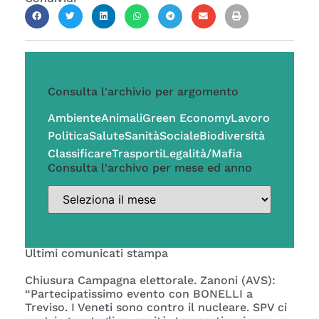
Consulta l'archivio per argomento
Ambiente
Animali
Green Economy
Lavoro
Politica
Salute
Sanità
Sociale
Biodiversità
Classificare
Trasporti
Legalità/Mafia
Consulta l'archivo per mese ed anno
Ultimi comunicati stampa
Chiusura Campagna elettorale. Zanoni (AVS):
“Partecipatissimo evento con BONELLI a
Treviso. I Veneti sono contro il nucleare. SPV ci