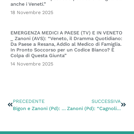
anche i Veneti.”
18 Novembre 2025
EMERGENZA MEDICI A PAESE (TV) E IN VENETO
_ Zanoni (AVS): “Veneto, il Dramma Quotidiano:
Da Paese a Resana, Addio al Medico di Famiglia.
In Pronto Soccorso per un Codice Bianco? È
Colpa di Questa Giunta”
14 Novembre 2025
PRECEDENTE
SUCCESSIVA
Bigon e Zanoni (Pd): “Basta discariche a Verona, interrogazione su Cà Baldassarre”
Zanoni (Pd): “Cagnolina lanciata dal finestrino, vicinanza alla ragazza coraggiosa che ha denunciato. Consiglio approvi Pdl per tutelare gli animali d’affezione”