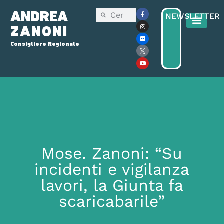
ANDREA
NEWSLETTER
ZANONI
Consigliere Regionale
Consiglio Reg
Elezioni Regionali 2025
Mose. Zanoni: “Su
incidenti e vigilanza
lavori, la Giunta fa
scaricabarile”