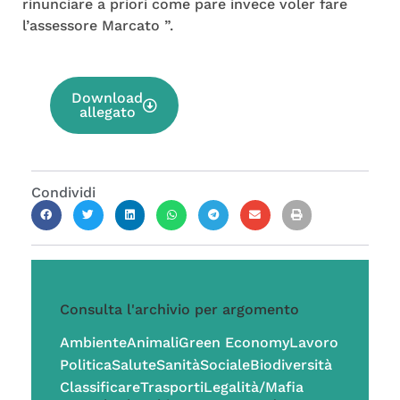
rinunciare a priori come pare invece voler fare
l’assessore Marcato ”.
Download
allegato
Condividi
Consulta l'archivio per argomento
Ambiente
Animali
Green Economy
Lavoro
Politica
Salute
Sanità
Sociale
Biodiversità
Classificare
Trasporti
Legalità/Mafia