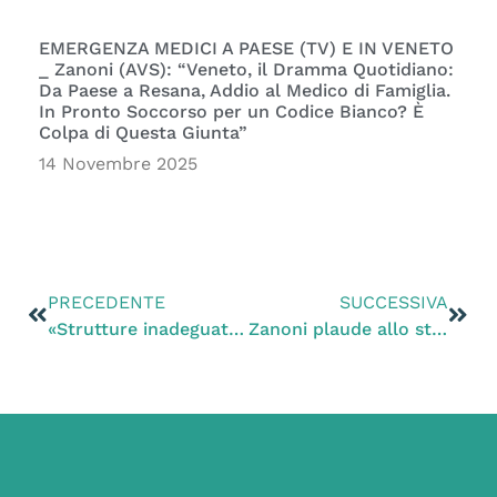
EMERGENZA MEDICI A PAESE (TV) E IN VENETO
_ Zanoni (AVS): “Veneto, il Dramma Quotidiano:
Da Paese a Resana, Addio al Medico di Famiglia.
In Pronto Soccorso per un Codice Bianco? È
Colpa di Questa Giunta”
14 Novembre 2025
PRECEDENTE
SUCCESSIVA
«Strutture inadeguate come il delfinario di Rimini devono essere chiuse»
Zanoni plaude allo stop del Palio dei mussi di Arzignano (VI)