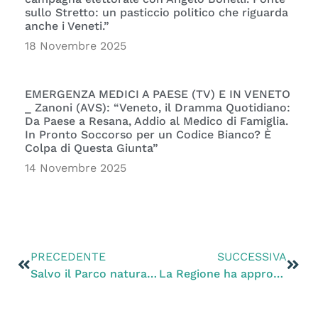
sullo Stretto: un pasticcio politico che riguarda
anche i Veneti.”
18 Novembre 2025
EMERGENZA MEDICI A PAESE (TV) E IN VENETO
_ Zanoni (AVS): “Veneto, il Dramma Quotidiano:
Da Paese a Resana, Addio al Medico di Famiglia.
In Pronto Soccorso per un Codice Bianco? È
Colpa di Questa Giunta”
14 Novembre 2025
PRECEDENTE
SUCCESSIVA
Salvo il Parco naturale dei Colli Euganei
La Regione ha approvato l’impianto di rifiuti speciali a Zero Branco (TV). «Decisione allucinante e inspiegabile»