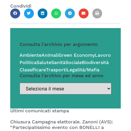
Condividi
Consulta l'archivio per argomento
Ambiente
Animali
Green Economy
Lavoro
Politica
Salute
Sanità
Sociale
Biodiversità
Classificare
Trasporti
Legalità/Mafia
Consulta l'archivo per mese ed anno
Ultimi comunicati stampa
Chiusura Campagna elettorale. Zanoni (AVS):
“Partecipatissimo evento con BONELLI a