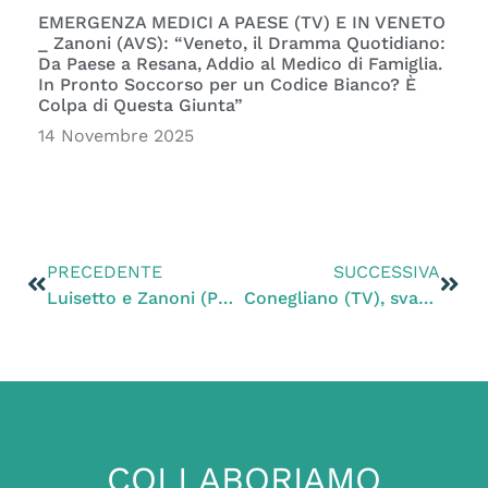
EMERGENZA MEDICI A PAESE (TV) E IN VENETO
_ Zanoni (AVS): “Veneto, il Dramma Quotidiano:
Da Paese a Resana, Addio al Medico di Famiglia.
In Pronto Soccorso per un Codice Bianco? È
Colpa di Questa Giunta”
14 Novembre 2025
PRECEDENTE
SUCCESSIVA
Luisetto e Zanoni (Pd): “Pedemontana e casello A4: aperture sfasate dannose, a causa della smania di visibilità”
Conegliano (TV), svastiche sui muri. Zanoni (PD): “Fatto grave. Con mio emendamento inserito nel bilancio il rifinanziamento della legge regionale antifascista”
COLLABORIAMO