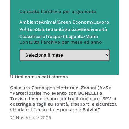
Consulta l'archivio per argomento
Ambiente
Animali
Green Economy
Lavoro
Politica
Salute
Sanità
Sociale
Biodiversità
Classificare
Trasporti
Legalità/Mafia
Consulta l'archivo per mese ed anno
Ultimi comunicati stampa
Chiusura Campagna elettorale. Zanoni (AVS):
“Partecipatissimo evento con BONELLI a
Treviso. I Veneti sono contro il nucleare. SPV ci
costringe a tagli su sanità, trasporti e sicurezza
stradale. L’unico da esportare è Salvini.”
21 Novembre 2025