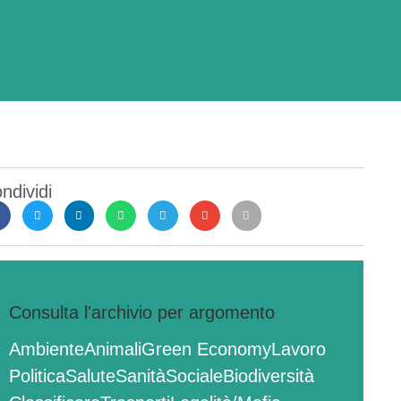
ndividi
Consulta l'archivio per argomento
Ambiente
Animali
Green Economy
Lavoro
Politica
Salute
Sanità
Sociale
Biodiversità