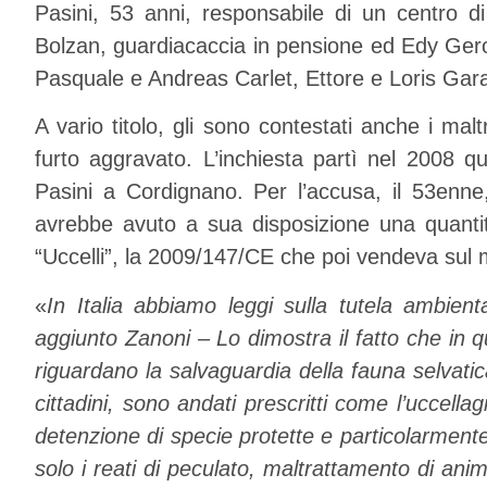
Pasini, 53 anni, responsabile di un centro di
Bolzan, guardiacaccia in pensione ed Edy Gerot
Pasquale e Andreas Carlet, Ettore e Loris Garat
A vario titolo, gli sono contestati anche i maltr
furto aggravato. L’inchiesta partì nel 2008 q
Pasini a Cordignano. Per l’accusa, il 53enne,
avrebbe avuto a sua disposizione una quantità i
“Uccelli”, la 2009/147/CE che poi vendeva sul 
«
In Italia abbiamo leggi sulla tutela ambient
aggiunto Zanoni – Lo dimostra il fatto che in 
riguardano la salvaguardia della fauna selvatica
cittadini, sono andati prescritti come l’uccella
detenzione di specie protette e particolarmente
solo i reati di peculato, maltrattamento di ani