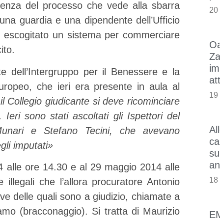
ienza del processo che vede alla sbarra
20
 una guardia e una dipendente dell’Ufficio
no escogitato un sistema per commerciare
Oa
ito.
Za
im
e dell’Intergruppo per il Benessere e la
at
ropeo, che ieri era presente in aula al
19
l Collegio giudicante si deve ricominciare
 Ieri sono stati ascoltati gli Ispettori del
Al
Munari e Stefano Tecini, che avevano
ca
egli imputati»
su
an
4 alle ore 14.30 e al 29 maggio 2014 alle
18
illegali che l’allora procuratore Antonio
ve delle quali sono a giudizio, chiamate a
chiamo (bracconaggio). Si tratta di Maurizio
E