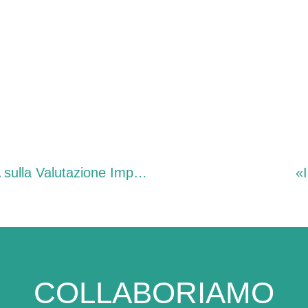
Via libera del Coreper alla nuova Direttiva VIA sulla Valutazione Impatto Ambientale
«I
COLLABORIAMO