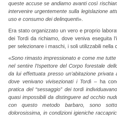
queste accuse se andiamo avanti così rischian
intervenire urgentemente sulla legislazione at
uso e consumo dei delinquent
i».
Era stato organizzato un vero e proprio laborat
dei Tordi da richiamo, dove veniva eseguita l’
per selezionare i maschi, i soli utilizzabili nella 
«
Sono rimasto impressionato e come me tutte le
nel sentire l’Ispettore del Corpo forestale del
da lui effettuata presso un’abitazione privat
dove venivano vivisezionati i Tord
i – ha co
pratica del “sessaggio” dei tordi individuavano 
quasi impossibili da distinguere ad occhio nu
con questo metodo barbaro, sono sotto
dolorosissima, in condizioni igieniche raccapri