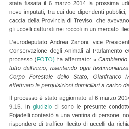
stata fissata il 6 marzo 2014 la prossima ud
nove imputati, tra cui due dipendenti pubblici,
caccia della Provincia di Treviso, che aveva
gli uccelli catturati nei roccoli in un mercato illec
L’eurodeputato Andrea Zanoni, vice President
Conservazione degli Animali al Parlamento eu
processo (
FOTO)
ha affermato: «
Cambiando i
tutto dall’inizio, risentendo ogni testimonianza.
Corpo Forestale dello Stato, Gianfranco 
effettuato le perquisizioni domiciliari a carico d
Il processo è stato aggiornato al 6 marzo 201
9.15. In
giudizio
ci sono le presunte condotte 
Fojadelli contestò a una ventina di persone, no
rispondere di traffico illecito di uccelli da ri