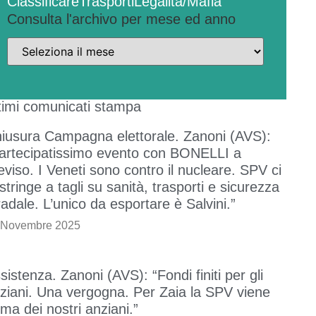
Classificare
Trasporti
Legalità/Mafia
Consulta l'archivo per mese ed anno
timi comunicati stampa
iusura Campagna elettorale. Zanoni (AVS):
artecipatissimo evento con BONELLI a
eviso. I Veneti sono contro il nucleare. SPV ci
stringe a tagli su sanità, trasporti e sicurezza
radale. L’unico da esportare è Salvini.”
 Novembre 2025
sistenza. Zanoni (AVS): “Fondi finiti per gli
ziani. Una vergogna. Per Zaia la SPV viene
ima dei nostri anziani.”