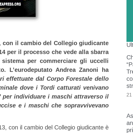
, con il cambio del Collegio giudicante
Ul
14 per il processo che vede alla sbarra
Ch
 sistema per commerciare gli uccelli
“P
cito. L’eurodeputato Andrea Zanoni ha
Tr
co
ri effettuate dal Corpo Forestale dello
st
minale dove i Tordi catturati venivano
21
 per individuare i maschi attraverso il
uccise e i maschi che sopravvivevano
As
an
3, con il cambio del Collegio giudicante è
pr