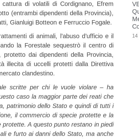
 cattura di volatili di Cordignano, Efrem
VE
Qu
to (entrambi dipendenti della Provincia),
Me
ti, Gianluigi Botteon e Ferruccio Fogale.
Co
attamenti di animali, l’abuso d’ufficio e il
14
uando la Forestale sequestrò il centro di
 protetto dai dipendenti della Provincia,
llecita di uccelli protetti dalla Direttiva
mercato clandestino.
ale scritte per chi le vuole violare – ha
questo caso la maggior parte dei reati che
, patrimonio dello Stato e quindi di tutti i
gione, il commercio di specie protette e la
 protette. A questo punto restano in piedi
mali e furto ai danni dello Stato, ma anche