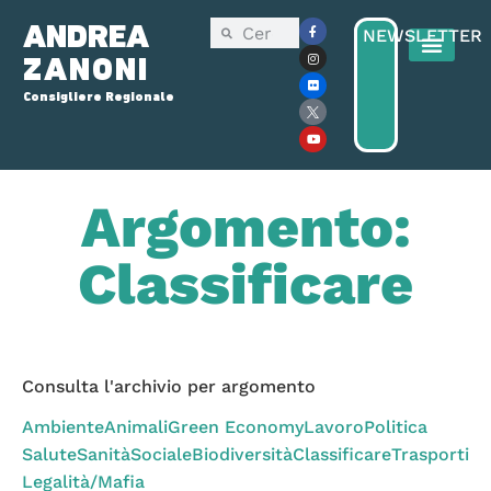
ANDREA
NEWSLETTER
ZANONI
Consigliere Regionale
Consiglio Reg
Elezioni Regionali 2025
Argomento:
Classificare
Consulta l'archivio per argomento
Ambiente
Animali
Green Economy
Lavoro
Politica
Salute
Sanità
Sociale
Biodiversità
Classificare
Trasporti
Legalità/Mafia