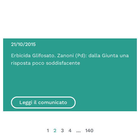
21/10/2015
Erbicida Glifosato. Zanoni (Pd): dalla Giunta una
risposta poco soddisfacente
Leggi il comunicato
1
2
3
4
…
140