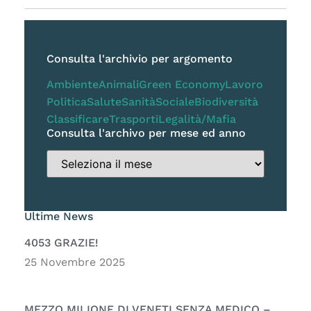
Consulta l'archivio per argomento
Ambiente
Animali
Green Economy
Lavoro
Politica
Salute
Sanità
Sociale
Biodiversità
Classificare
Trasporti
Legalità/Mafia
Consulta l'archivo per mese ed anno
Ultime News
4053 GRAZIE!
25 Novembre 2025
MEZZO MILIONE DI VENETI SENZA MEDICO –