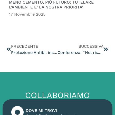
MENO CEMENTO, PIÙ FUTURO: TUTELARE
L’AMBIENTE E’ LA NOSTRA PRIORITA’
17 Novembre 2025
PRECEDENTE
SUCCESSIVA
Protezione Anfibi: installazione barriere di protezione presso Bosco del Fagaré
Conferenza: “Nel rispetto degli animali: caccia, bracconaggio, randagismo, trasporto, zoo. Le norme di tutela dell’Unione europea ”
COLLABORIAMO
DOVE MI TROVI