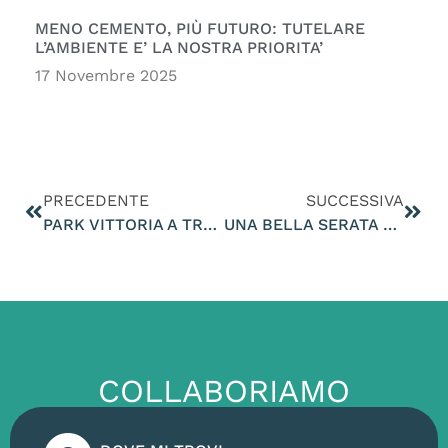
MENO CEMENTO, PIÙ FUTURO: TUTELARE
L’AMBIENTE E’ LA NOSTRA PRIORITA’
17 Novembre 2025
PRECEDENTE
SUCCESSIVA
PARK VITTORIA A TREVISO. QUAL È IL PARERE DELLA REGIONE? QUEST’OPERA È IMPATTANTE E PRESENTA GRAVI RISCHI
UNA BELLA SERATA CON ANNALISA CORRADO, RESPONSABILE NAZIONALE AMBIENTE. ABBIAMO PRESENTATO IL SUO LIBRO A VILLORBA
COLLABORIAMO