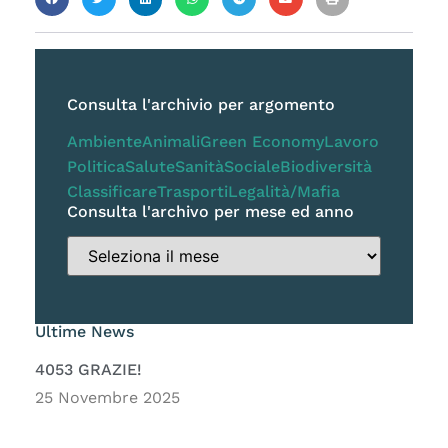
Consulta l'archivio per argomento
Ambiente
Animali
Green Economy
Lavoro
Politica
Salute
Sanità
Sociale
Biodiversità
Classificare
Trasporti
Legalità/Mafia
Consulta l'archivo per mese ed anno
Ultime News
4053 GRAZIE!
25 Novembre 2025