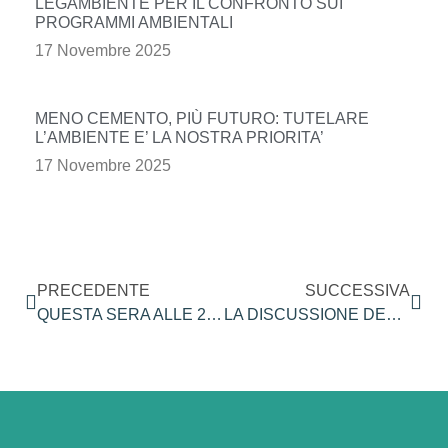
LEGAMBIENTE PER IL CONFRONTO SUI
PROGRAMMI AMBIENTALI
17 Novembre 2025
MENO CEMENTO, PIÙ FUTURO: TUTELARE
L’AMBIENTE E’ LA NOSTRA PRIORITA’
17 Novembre 2025
PRECEDENTE
SUCCESSIVA
QUESTA SERA ALLE 21.15 SARO’ OSPITE DELLA TRASMISISONE RING IN DIRETTA SU ANTENNA TRE
LA DISCUSSIONE DELLA LEGGE SUGLI ALBERGHI PANORAMICI È STATA RINVIATA. MAGGIORANZA DIVISA