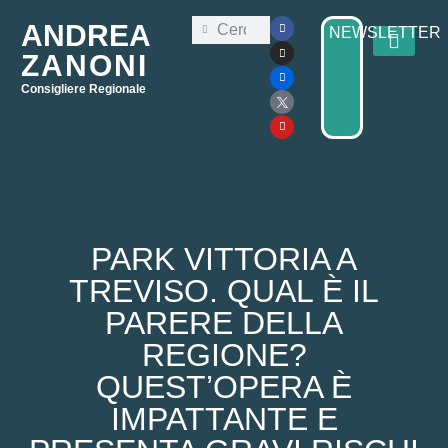
ANDREA
NEWSLETTER
ZANONI
Consigliere Regionale
Consiglio Regi
Elezioni Regionali 2025
PARK VITTORIA A
TREVISO. QUAL È IL
PARERE DELLA
REGIONE?
QUEST’OPERA È
IMPATTANTE E