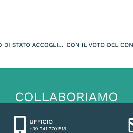
SALVI GLI ORSI JJ4 E MJ5, IL CONSIGLIO DI STATO ACCOGLIE IL RICORSO DEGLI ANIMALISTI
COLLABORIAMO
UFFICIO
+39 041 2701518