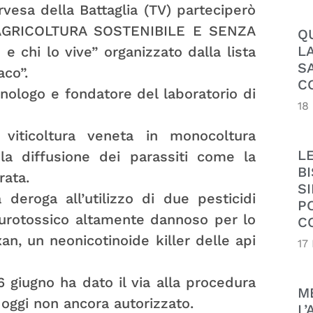
vesa della Battaglia (TV) parteciperò
UN’AGRICOLTURA SOSTENIBILE E SENZA
Q
L
 e chi lo vive” organizzato dalla lista
S
aco”.
C
nologo e fondatore del laboratorio di
18
viticoltura veneta in monocoltura
L
la diffusione dei parassiti come la
B
rata.
SI
 deroga all’utilizzo di due pesticidi
P
 neurotossico altamente dannoso per lo
C
xan, un neonicotinoide killer delle api
17
6 giugno ha dato il via alla procedura
M
d oggi non ancora autorizzato.
L’