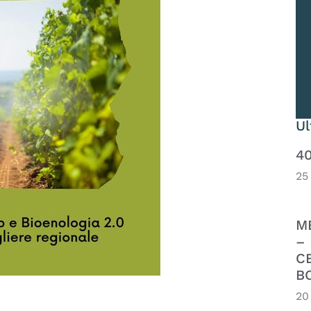
U
4
25
M
– 
C
B
20