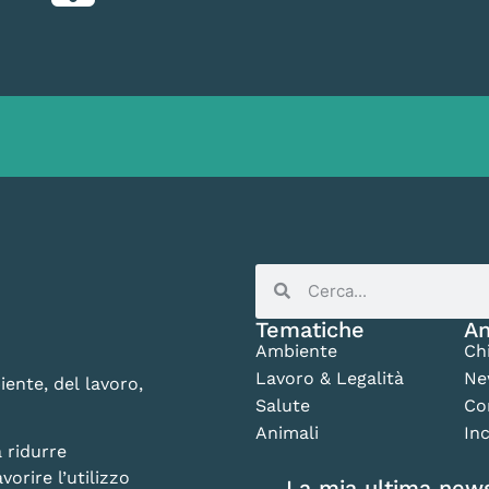
Tematiche
An
Ambiente
Ch
Lavoro & Legalità
Ne
iente, del lavoro,
Salute
Co
Animali
Inc
 ridurre
vorire l’utilizzo
La mia ultima news