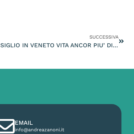
SUCCESSIVA
CON IL VOTO DEL CONSIGLIO IN VENETO VITA ANCOR PIU’ DIFFICILE PER GLI ANIMALI SELVATICI. DA REGISTRARE UN SOLO PICCOLO PASSO IN AVANTI NELLE TUTELE DEI MIGRATORI NELLE ZONE DI RIPOPOLAMENTO GRAZIE ALL’APPROVAZIONE DI UN MIO EMENDAMENTO
EMAIL
info@andreazanoni.it