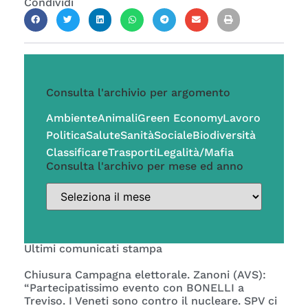
Condividi
Consulta l'archivio per argomento
Ambiente
Animali
Green Economy
Lavoro
Politica
Salute
Sanità
Sociale
Biodiversità
Classificare
Trasporti
Legalità/Mafia
Consulta l'archivo per mese ed anno
Ultimi comunicati stampa
Chiusura Campagna elettorale. Zanoni (AVS):
“Partecipatissimo evento con BONELLI a
Treviso. I Veneti sono contro il nucleare. SPV ci