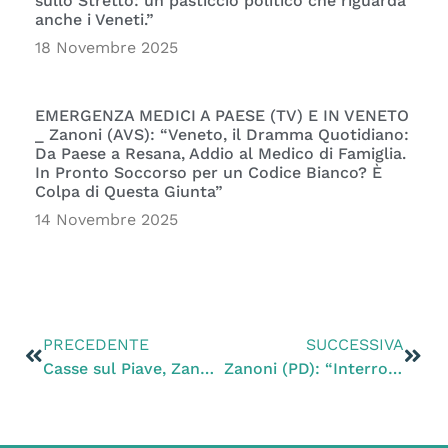
sullo Stretto: un pasticcio politico che riguarda
anche i Veneti.”
18 Novembre 2025
EMERGENZA MEDICI A PAESE (TV) E IN VENETO
_ Zanoni (AVS): “Veneto, il Dramma Quotidiano:
Da Paese a Resana, Addio al Medico di Famiglia.
In Pronto Soccorso per un Codice Bianco? È
Colpa di Questa Giunta”
14 Novembre 2025
PRECEDENTE
SUCCESSIVA
Casse sul Piave, Zanoni (PD): “Smascherato Bottacin, progetto nelle Grave di Ciano incompatibile con tempistiche e sostenibilità del Recovery Fund”
Zanoni (PD): “Interrogazioni e richieste di accesso agli atti inevase da mesi, è ora di finirla. C’è un regolamento e va fatto rispettare: siamo in democrazia, non in dittatura”