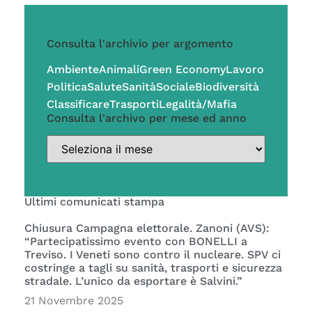
Consulta l'archivio per argomento
Ambiente
Animali
Green Economy
Lavoro
Politica
Salute
Sanità
Sociale
Biodiversità
Classificare
Trasporti
Legalità/Mafia
Consulta l'archivo per mese ed anno
Ultimi comunicati stampa
Chiusura Campagna elettorale. Zanoni (AVS):
“Partecipatissimo evento con BONELLI a
Treviso. I Veneti sono contro il nucleare. SPV ci
costringe a tagli su sanità, trasporti e sicurezza
stradale. L’unico da esportare è Salvini.”
21 Novembre 2025