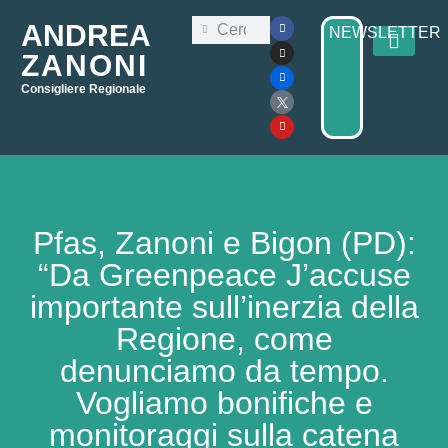
ANDREA
NEWSLETTER
ZANONI
Consigliere Regionale
Consiglio Regi
Elezioni Regionali 2025
Pfas, Zanoni e Bigon (PD):
“Da Greenpeace J’accuse
importante sull’inerzia della
Regione, come
denunciamo da tempo.
Vogliamo bonifiche e
monitoraggi sulla catena