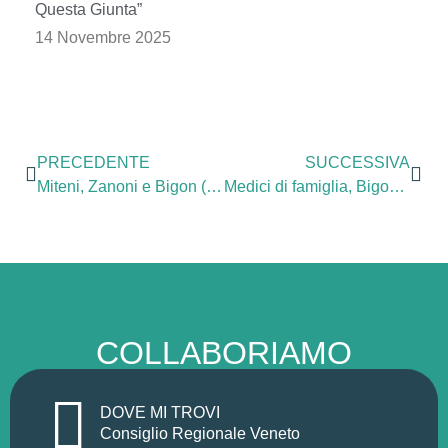
Questa Giunta”
14 Novembre 2025
PRECEDENTE
SUCCESSIVA
Miteni, Zanoni e Bigon (PD): “Regione eterna assente, diserta manifestazione”.
Medici di famiglia, Bigon e Zanoni (PD): “Scontro con la Regione è logica conseguenza di uno stallo nel risolvere le carenze e dello scivolamento verso il privato. Subito supporto amministrativo e discussione nostra proposta di legge”.
COLLABORIAMO
DOVE MI TROVI
Consiglio Regionale Veneto