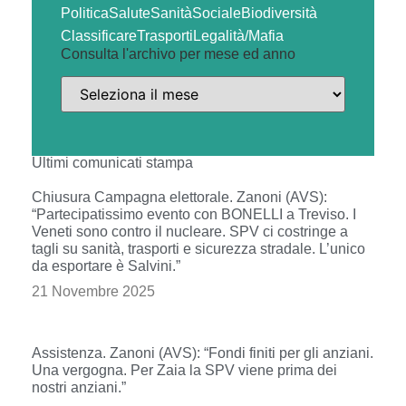
Politica
Salute
Sanità
Sociale
Biodiversità
Classificare
Trasporti
Legalità/Mafia
Consulta l'archivo per mese ed anno
Ultimi comunicati stampa
Chiusura Campagna elettorale. Zanoni (AVS):
“Partecipatissimo evento con BONELLI a Treviso. I
Veneti sono contro il nucleare. SPV ci costringe a
tagli su sanità, trasporti e sicurezza stradale. L’unico
da esportare è Salvini.”
21 Novembre 2025
Assistenza. Zanoni (AVS): “Fondi finiti per gli anziani.
Una vergogna. Per Zaia la SPV viene prima dei
nostri anziani.”