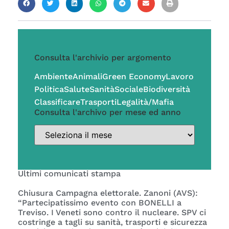
Consulta l'archivio per argomento
Ambiente
Animali
Green Economy
Lavoro
Politica
Salute
Sanità
Sociale
Biodiversità
Classificare
Trasporti
Legalità/Mafia
Consulta l'archivo per mese ed anno
Ultimi comunicati stampa
Chiusura Campagna elettorale. Zanoni (AVS):
“Partecipatissimo evento con BONELLI a
Treviso. I Veneti sono contro il nucleare. SPV ci
costringe a tagli su sanità, trasporti e sicurezza