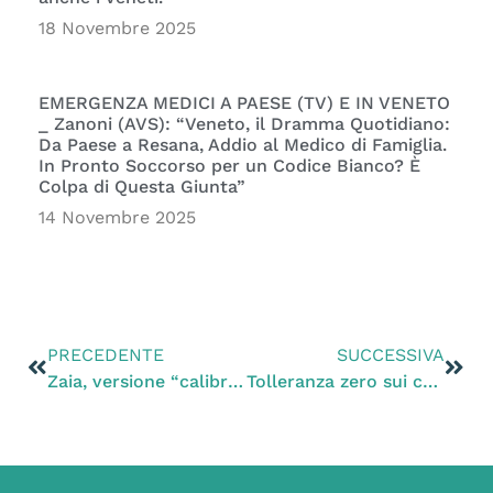
18 Novembre 2025
EMERGENZA MEDICI A PAESE (TV) E IN VENETO
_ Zanoni (AVS): “Veneto, il Dramma Quotidiano:
Da Paese a Resana, Addio al Medico di Famiglia.
In Pronto Soccorso per un Codice Bianco? È
Colpa di Questa Giunta”
14 Novembre 2025
PRECEDENTE
SUCCESSIVA
Zaia, versione “calibro 12”, approva la caccia in deroga in barba alle leggi e ai cittadini veneti che dovranno pagare le sanzioni dell’Unione Europea.
Tolleranza zero sui controlli dei cacciatori che utilizzano i richiami vivi.