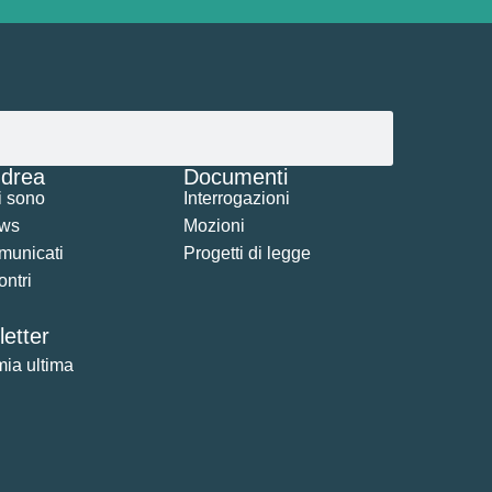
drea
Documenti
i sono
Interrogazioni
ws
Mozioni
municati
Progetti di legge
ontri
etter
mia ultima