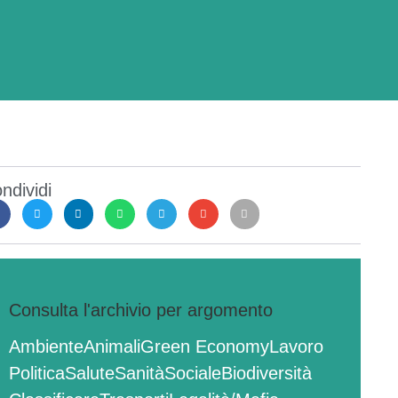
ndividi
Consulta l'archivio per argomento
Ambiente
Animali
Green Economy
Lavoro
Politica
Salute
Sanità
Sociale
Biodiversità