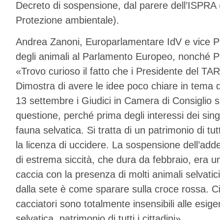
Decreto di sospensione, dal parere dell’ISPRA (
Protezione ambientale).
Andrea Zanoni, Europarlamentare IdV e vice Pr
degli animali al Parlamento Europeo, nonché P
«Trovo curioso il fatto che i Presidente del TAR
Dimostra di avere le idee poco chiare in tema d
13 settembre i Giudici in Camera di Consiglio 
questione, perché prima degli interessi dei singol
fauna selvatica. Si tratta di un patrimonio di tut
la licenza di uccidere. La sospensione dell’ad
di estrema siccità, che dura da febbraio, era u
caccia con la presenza di molti animali selvatic
dalla sete è come sparare sulla croce rossa. C
cacciatori sono totalmente insensibili alle esig
selvatica, patrimonio di tutti i cittadini».