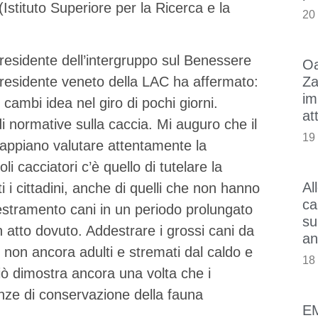
Istituto Superiore per la Ricerca e la
20
esidente dell’intergruppo sul Benessere
Oa
Za
residente veneto della LAC ha affermato:
im
 cambi idea nel giro di pochi giorni.
at
i normative sulla caccia. Mi auguro che il
19
sappiano valutare attentamente la
i cacciatori c’è quello di tutelare la
Al
ti i cittadini, anche di quelli che non hanno
ca
destramento cani in un periodo prolungato
su
n atto dovuto. Addestrare i grossi cani da
an
i non ancora adulti e stremati dal caldo e
18
iò dimostra ancora una volta che i
enze di conservazione della fauna
E