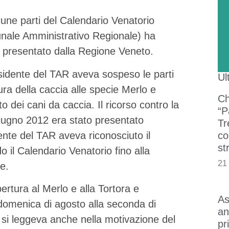
cune parti del Calendario Venatorio
unale Amministrativo Regionale) ha
o presentato dalla Regione Veneto.
residente del TAR aveva sospeso le parti
Ul
ura della caccia alle specie Merlo e
Ch
o dei cani da caccia. Il ricorso contro la
“P
giugno 2012 era stato presentato
Tr
co
dente del TAR aveva riconosciuto il
st
 il Calendario Venatorio fino alla
21
e.
ertura al Merlo e alla Tortora e
As
 domenica di agosto alla seconda di
an
si leggeva anche nella motivazione del
pr