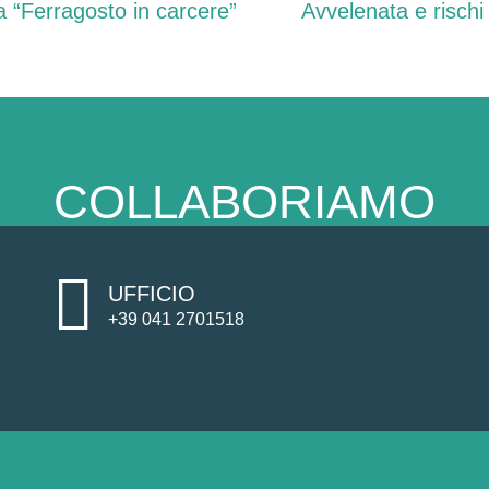
 “Ferragosto in carcere”
Avvelenata e rischi 
COLLABORIAMO
UFFICIO
+39 041 2701518