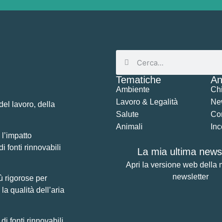
Tematiche
An
Ambiente
Ch
Lavoro & Legalità
Ne
del lavoro, della
Salute
Co
Animali
Inc
 l’impatto
di fonti rinnovabili
La mia ultima newsl
Apri la versione web della 
newsletter
ù rigorose per
la qualità dell’aria
 fonti rinnovabili,