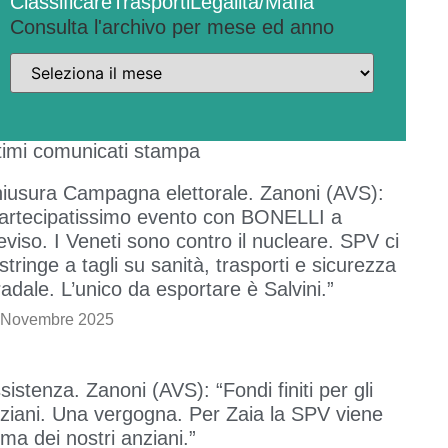
Classificare
Trasporti
Legalità/Mafia
Consulta l'archivo per mese ed anno
timi comunicati stampa
iusura Campagna elettorale. Zanoni (AVS):
artecipatissimo evento con BONELLI a
eviso. I Veneti sono contro il nucleare. SPV ci
stringe a tagli su sanità, trasporti e sicurezza
radale. L’unico da esportare è Salvini.”
 Novembre 2025
sistenza. Zanoni (AVS): “Fondi finiti per gli
ziani. Una vergogna. Per Zaia la SPV viene
ima dei nostri anziani.”