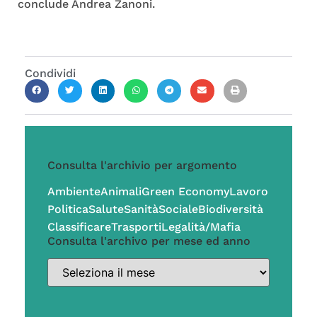
conclude Andrea Zanoni.
Condividi
Consulta l'archivio per argomento
Ambiente
Animali
Green Economy
Lavoro
Politica
Salute
Sanità
Sociale
Biodiversità
Classificare
Trasporti
Legalità/Mafia
Consulta l'archivo per mese ed anno