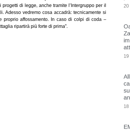
rogetti di legge, anche tramite l’Intergruppo per il
20
ali. Adesso vedremo cosa accadrà: tecnicamente si
e proprio affossamento. In caso di colpi di coda –
Oa
aglia ripartirà più forte di prima”.
Za
im
at
19
Al
ca
su
an
18
E