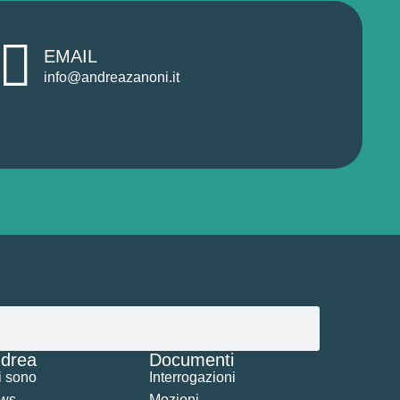
EMAIL
info@andreazanoni.it
drea
Documenti
i sono
Interrogazioni
ws
Mozioni