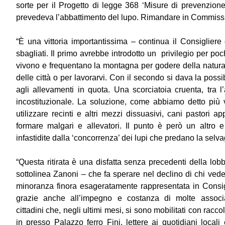
sorte per il Progetto di legge 368 ‘Misure di prevenzione
prevedeva l’abbattimento del lupo. Rimandare in Commissione
“È una vittoria importantissima – continua il Consiglier
sbagliati. Il primo avrebbe introdotto un privilegio per poch
vivono e frequentano la montagna per godere della natura e
delle città o per lavorarvi. Con il secondo si dava la possib
agli allevamenti in quota. Una scorciatoia cruenta, tra l
incostituzionale. La soluzione, come abbiamo detto più 
utilizzare recinti e altri mezzi dissuasivi, cani pastori a
formare malgari e allevatori. Il punto è però un altro e
infastidite dalla ‘concorrenza’ dei lupi che predano la selv
“Questa ritirata è una disfatta senza precedenti della lo
sottolinea Zanoni – che fa sperare nel declino di chi vede 
minoranza finora esageratamente rappresentata in Consigli
grazie anche all’impegno e costanza di molte associa
cittadini che, negli ultimi mesi, si sono mobilitati con raccol
in presso Palazzo ferro Fini, lettere ai quotidiani loca