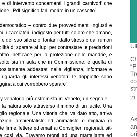
 e di intervento concernenti i grandi carnivori’ che
 i Pdl significa farli morire in un cassetto”.
e democratico – contro due provvedimenti ingiusti e
i, i cacciatori, indigesto per tutti coloro che amano,
 del suo silenzio, lontani dallo stress e dai rumori
Ul
ilità di sparare ai lupi per contrastare le predazioni
’altro inefficace per la protezione delle mandrie, e
Ch
volte sia in aula che in Commissione, è quella di
“P
ppositamente addestrati nella vigilanza, informare e
Tr
 riguarda gli interessi venatori: le doppiette sono
co
aggina a cui vorrebbero sparare”.
st
21
bby venatoria più estremista in Veneto, un segnale –
la natura solo attraverso il mirino di un fucile. Una
o regionale. Una vittoria che, va dato atto, arriva
As
zioni ambientaliste ed animaliste e migliaia di
an
te firme, lettere ed email ai Consiglieri regionali, sit-
pr
li e così via. Eravamo pronti ad una martellante ed