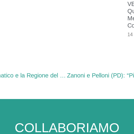
VE
Qu
Me
Co
14
Ambiente – Zanoni (Pd): “Il cambiamento climatico e la Regione del Veneto al centro dell’incontro di lunedì sera ad Altivole”
COLLABORIAMO