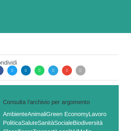
ndividi
Consulta l'archivio per argomento
Ambiente
Animali
Green Economy
Lavoro
Politica
Salute
Sanità
Sociale
Biodiversità