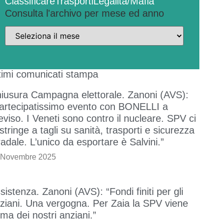
Classificare
Trasporti
Legalità/Mafia
Consulta l'archivo per mese ed anno
timi comunicati stampa
iusura Campagna elettorale. Zanoni (AVS):
artecipatissimo evento con BONELLI a
eviso. I Veneti sono contro il nucleare. SPV ci
stringe a tagli su sanità, trasporti e sicurezza
radale. L’unico da esportare è Salvini.”
 Novembre 2025
sistenza. Zanoni (AVS): “Fondi finiti per gli
ziani. Una vergogna. Per Zaia la SPV viene
ima dei nostri anziani.”