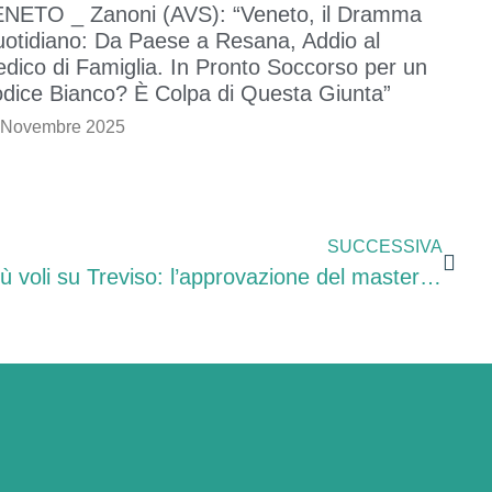
NETO _ Zanoni (AVS): “Veneto, il Dramma
otidiano: Da Paese a Resana, Addio al
dico di Famiglia. In Pronto Soccorso per un
dice Bianco? È Colpa di Questa Giunta”
 Novembre 2025
SUCCESSIVA
Zanoni e Pelloni (PD): “Più voli su Treviso: l’approvazione del masterplan del Canova è una doccia fredda per i cittadini. Dal M5S ancora una volta tante promesse e zero fatti”