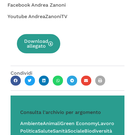
Facebook Andrea Zanoni
Youtube AndreaZanoniTV
Download
allegato
Condividi
Consulta l'archivio per argomento
Ambiente
Animali
Green Economy
Lavoro
Politica
Salute
Sanità
Sociale
Biodiversità