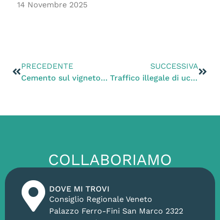
14 Novembre 2025
PRECEDENTE
SUCCESSIVA
Cemento sul vigneto ultracentenario a Godega di Sant’Urbano (TV). Zanoni: «Zaia fermi questo nuovo scempio»
Traffico illegale di uccelli e contraffazione di anelli identificativi. L’Italia prenda le misure indispensabili per rispettare le norme Ue
COLLABORIAMO
DOVE MI TROVI
Consiglio Regionale Veneto
Palazzo Ferro-Fini San Marco 2322