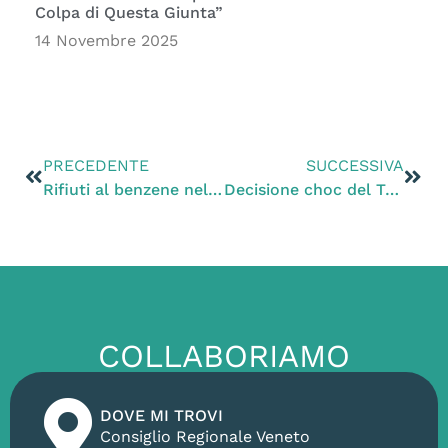
Colpa di Questa Giunta”
14 Novembre 2025
PRECEDENTE
SUCCESSIVA
Rifiuti al benzene nella discarica per inerti di Vedelago (TV)
Decisione choc del Tribunale di Bologna: i cagnolini sequestrati per maltrattamento devono essere restituiti all’allevatore
COLLABORIAMO
DOVE MI TROVI
Consiglio Regionale Veneto