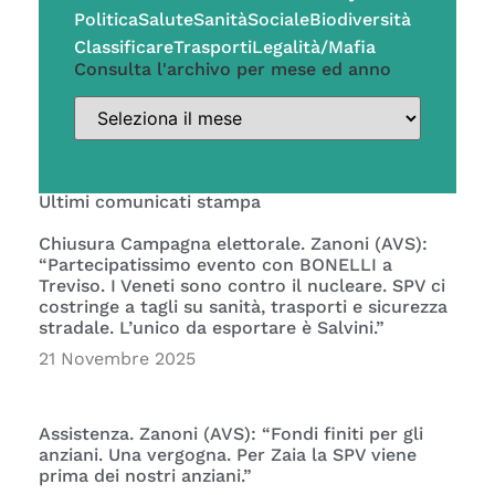
Politica
Salute
Sanità
Sociale
Biodiversità
Classificare
Trasporti
Legalità/Mafia
Consulta l'archivo per mese ed anno
Ultimi comunicati stampa
Chiusura Campagna elettorale. Zanoni (AVS):
“Partecipatissimo evento con BONELLI a
Treviso. I Veneti sono contro il nucleare. SPV ci
costringe a tagli su sanità, trasporti e sicurezza
stradale. L’unico da esportare è Salvini.”
21 Novembre 2025
Assistenza. Zanoni (AVS): “Fondi finiti per gli
anziani. Una vergogna. Per Zaia la SPV viene
prima dei nostri anziani.”