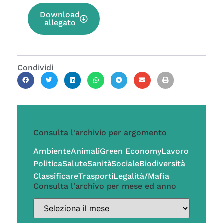
Download
allegato
Condividi
Consulta l'archivio per argomento
Ambiente
Animali
Green Economy
Lavoro
Politica
Salute
Sanità
Sociale
Biodiversità
Classificare
Trasporti
Legalità/Mafia
Consulta l'archivo per mese ed anno