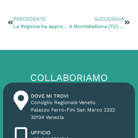
PRECEDENTE
SUCCESSIVA
La Regione ha approvato l’impianto di rifiuti speciali a Zero Branco (TV). «Decisione allucinante e inspiegabile»
A Montebelluna (TV) per la “Festa del baSTARdino”
COLLABORIAMO
DOVE MI TROVI
Consiglio Regionale Veneto
Palazzo Ferro-Fini San Marco 2322
30124 Venezia
UFFICIO