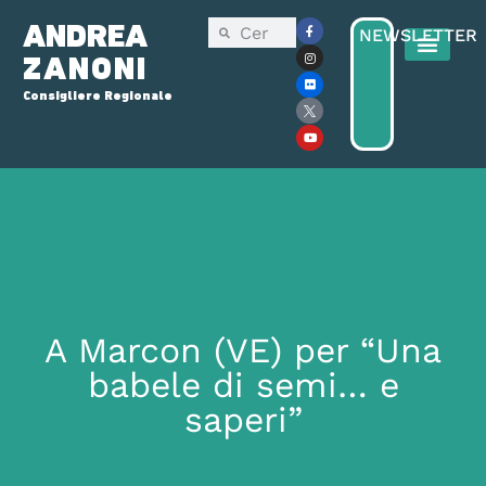
ANDREA
NEWSLETTER
ZANONI
Consigliere Regionale
Consiglio Reg
Elezioni Regionali 2025
A Marcon (VE) per “Una
babele di semi… e
saperi”