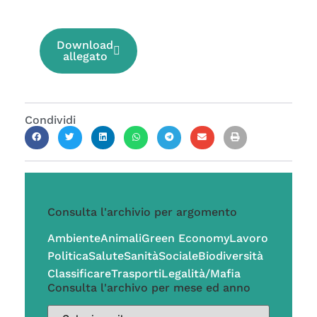
Download
allegato
Condividi
Consulta l'archivio per argomento
Ambiente
Animali
Green Economy
Lavoro
Politica
Salute
Sanità
Sociale
Biodiversità
Classificare
Trasporti
Legalità/Mafia
Consulta l'archivo per mese ed anno