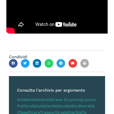
Condividi
Consulta l'archivio per argomento
Ambiente
Animali
Green Economy
Lavoro
Politica
Salute
Sanità
Sociale
Biodiversità
Classificare
Trasporti
Legalità/Mafia