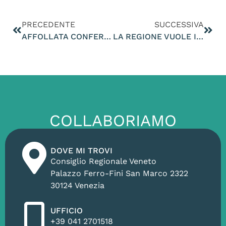
PRECEDENTE
SUCCESSIVA
AFFOLLATA CONFERENZA AD ASOLO SULLA DISASTROSA SITUAZIONE ECONOMICO FINANZIARIA DELLA SUPERSTRADA PEDEMONTANA VENETA
LA REGIONE VUOLE INVESTIRE MONTAGNE DI SOLDI PUBBLICI PER LA PISTA DA BOB MA POCHE BRICIOLE AGLI ASILI PARITARI E CASE DI RIPOSO
COLLABORIAMO
DOVE MI TROVI
Consiglio Regionale Veneto
Palazzo Ferro-Fini San Marco 2322
30124 Venezia
UFFICIO
+39 041 2701518