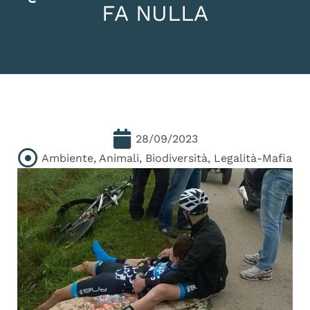
FA NULLA
28/09/2023
Ambiente
,
Animali
,
Biodiversità
,
Legalità-Mafia