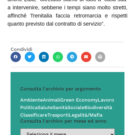
a intervenire, sebbene i tempi siano molto stretti,
affinché Trenitalia faccia retromarcia e rispetti
quanto previsto dal contratto di servizio”.
Condividi
Consulta l'archivio per argomento
Ambiente
Animali
Green Economy
Lavoro
Politica
Salute
Sanità
Sociale
Biodiversità
Classificare
Trasporti
Legalità/Mafia
Consulta l'archivo per mese ed anno