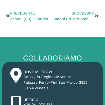
PRECEDENTE
SUCCESSIVA
Zanoni (PD): “Fonderia Corrà, se il sindaco di Montebelluna vuole veramente tutelare i cittadini, solleciti la Regione ad approvare la nostra legge che impone precisi limiti alle emissioni odorigene”
Zanoni (PD): “Cambiamenti climatici, il Parlamento europeo dichiara lo stato di emergenza: Governo e Regione facciano altrettanto. Domani sarò in piazza a Treviso con Fridays for Future”
COLLABORIAMO
DOVE MI TROVI
Consiglio Regionale Veneto
Palazzo Ferro-Fini San Marco 2322
30124 Venezia
UFFICIO
+39 041 2701518