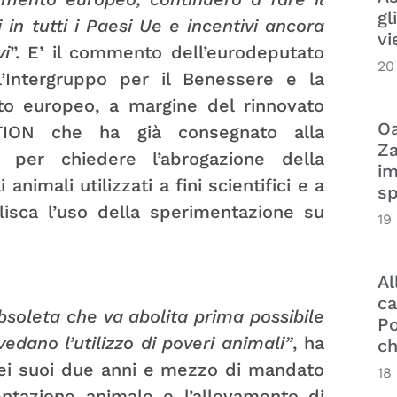
gl
 in tutti i Paesi Ue e incentivi ancora
vi
vi
”. E’ il commento dell’eurodeputato
20
’Intergruppo per il Benessere e la
to europeo, a margine del rinnovato
Oa
CTION che ha già consegnato alla
Za
per chiedere l’abrogazione della
im
nimali utilizzati a fini scientifici e a
sp
isca l’uso della sperimentazione su
19
Al
ca
bsoleta che va abolita prima possibile
Po
edano l’utilizzo di poveri animali”
, ha
ch
nei suoi due anni e mezzo di mandato
18
entazione animale e l’allevamento di