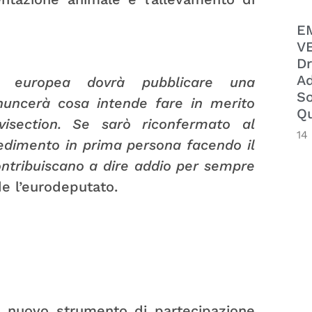
E
VE
Dr
Ad
e europea dovrà pubblicare una
So
nuncerà cosa intende fare in merito
Qu
ivisection. Se sarò riconfermato al
14
edimento in prima persona facendo il
ontribuiscano a dire addio per sempre
de l’eurodeputato.
 il nuovo strumento di partecipazione