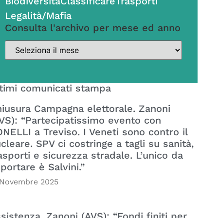
Biodiversità
Classificare
Trasporti
Legalità/Mafia
Consulta l'archivo per mese ed anno
timi comunicati stampa
iusura Campagna elettorale. Zanoni
VS): “Partecipatissimo evento con
NELLI a Treviso. I Veneti sono contro il
cleare. SPV ci costringe a tagli su sanità,
asporti e sicurezza stradale. L’unico da
portare è Salvini.”
 Novembre 2025
sistenza. Zanoni (AVS): “Fondi finiti per