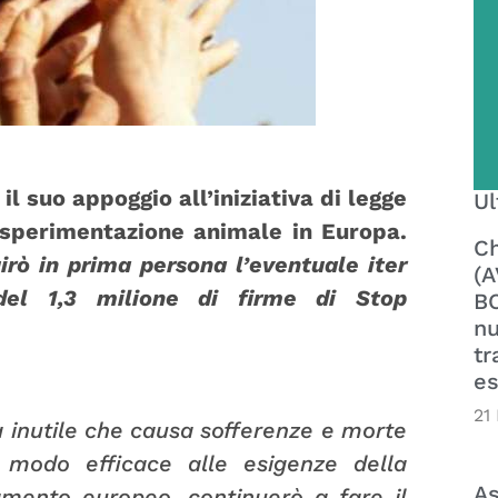
 suo appoggio all’iniziativa di legge
Ul
a sperimentazione animale in Europa.
Ch
irò in prima persona l’eventuale iter
(A
 del 1,3 milione di firme di Stop
BO
nu
tr
es
21
 inutile che causa sofferenze e morte
 modo efficace alle esigenze della
As
lamento europeo, continuerò a fare il