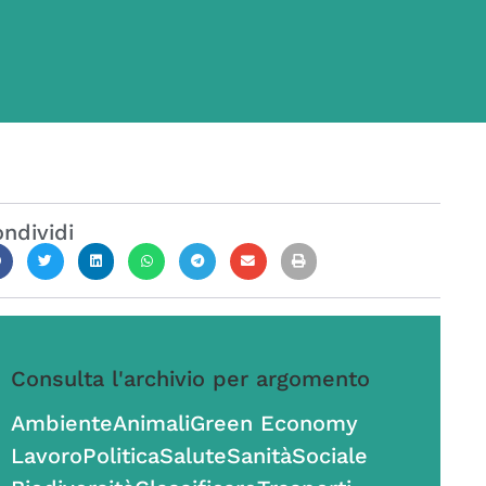
ndividi
Consulta l'archivio per argomento
Ambiente
Animali
Green Economy
Lavoro
Politica
Salute
Sanità
Sociale