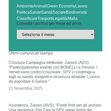
Ambiente
Animali
Green Economy
Lavoro
Politica
Salute
Sanità
Sociale
Biodiversità
Classificare
Trasporti
Legalità/Mafia
Consulta l'archivo per mese ed anno
Ultimi comunicati stampa
Chiusura Campagna elettorale. Zanoni (AVS):
“Partecipatissimo evento con BONELLI a Treviso. I
Veneti sono contro il nucleare. SPV ci costringe a
tagli su sanità, trasporti e sicurezza stradale. L’unico
da esportare è Salvini.”
21 Novembre 2025
Assistenza. Zanoni (AVS): “Fondi finiti per gli anziani.
Una vergogna. Per Zaia la SPV viene prima dei