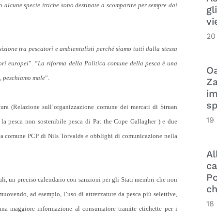
o alcune specie ittiche sono destinate a scomparire per sempre dai
gl
vi
20
ione tra pescatori e ambientalisti perché siamo tutti dalla stessa
ori europei
”. “
La riforma della Politica comune della pesca è una
Oa
o, peschiamo male
”.
Za
im
sp
ttura (Relazione sull’organizzazione comune dei mercati di Struan
19
 la pesca non sostenibile pesca di Pat the Cope Gallagher ) e due
esca comune PCP di Nils Torvalds e obblighi di comunicazione nella
Al
ca
Po
nali, un preciso calendario con sanzioni per gli Stati membri che non
ch
omuovendo, ad esempio, l’uso di attrezzature da pesca più selettive,
18
una maggiore informazione al consumatore tramite etichette per i