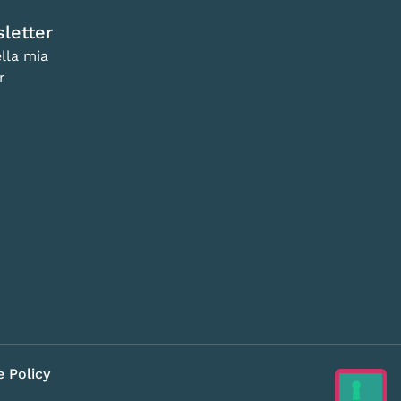
letter
lla mia
r
 Policy