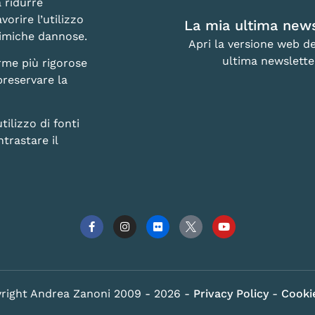
 ridurre
vorire l’utilizzo
La mia ultima news
chimiche dannose.
Apri la versione web de
ultima newslette
rme più rigorose
preservare la
lizzo di fonti
trastare il
right Andrea Zanoni 2009 - 2026 -
Privacy Policy
-
Cookie