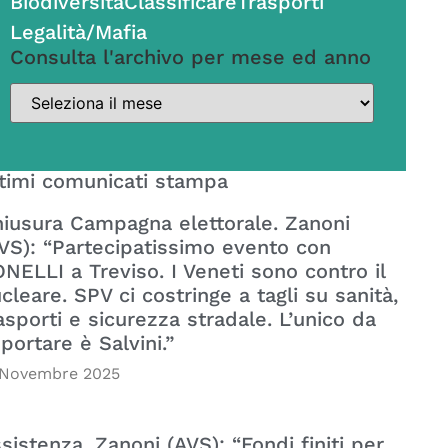
Biodiversità
Classificare
Trasporti
Legalità/Mafia
Consulta l'archivo per mese ed anno
timi comunicati stampa
iusura Campagna elettorale. Zanoni
VS): “Partecipatissimo evento con
NELLI a Treviso. I Veneti sono contro il
cleare. SPV ci costringe a tagli su sanità,
asporti e sicurezza stradale. L’unico da
portare è Salvini.”
 Novembre 2025
sistenza. Zanoni (AVS): “Fondi finiti per