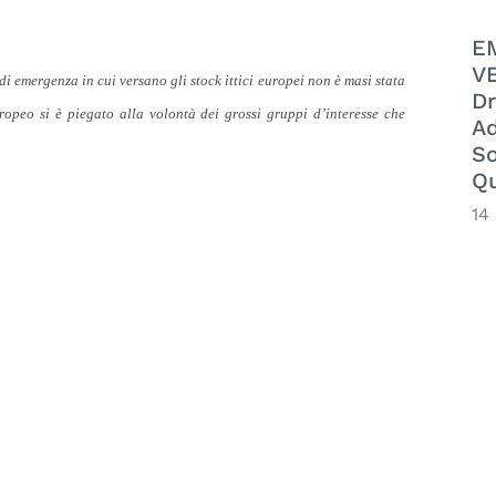
E
VE
i emergenza in cui versano gli stock ittici europei non è masi stata
Dr
opeo si è piegato alla volontà dei grossi gruppi d’interesse che
Ad
So
Qu
14