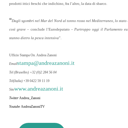
prodotti ittici freschi che indichino, fra l’altro, la data di sbarco.
“
Dagli sgombri nel Mar del Nord al tonno rosso nel Mediterraneo, lo stato d
così grave
– conclude l’Eurodeputato –
Purtroppo oggi il Parlamento eur
stanno dietro la pesca intensiva
”.
Ufficio Stampa On. Andrea Zanoni
stampa@andreazanoni.it
Email
Tel (Bruxelles) +32 (0)2 284 56 04
Tel
(Italia)
+39 0422 59 11 19
www.andreazanoni.it
Sito
Twitter
Andrea_Zanoni
Youtube
AndreaZanoniTV