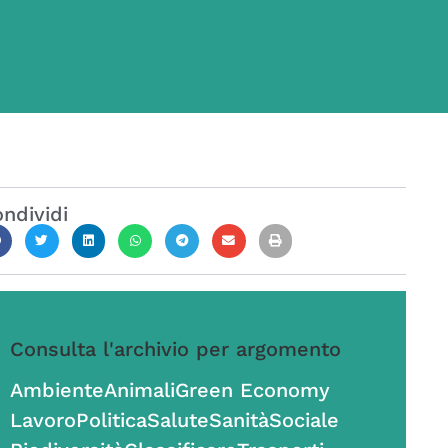
ndividi
Consulta l'archivio per argomento
Ambiente
Animali
Green Economy
Lavoro
Politica
Salute
Sanità
Sociale