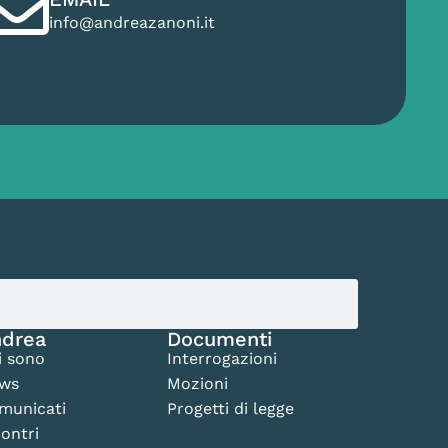
info@andreazanoni.it
drea
Documenti
i sono
Interrogazioni
ws
Mozioni
municati
Progetti di legge
ontri