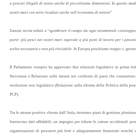
a pescati illegali di tonno anche di piccolissime dimensioni. In questo mod
nostri mari con serie ricadute anche sull’economia di settore
”.
Zanoni invita infatti a “
sgombrare il campo da ogni strumentale contrapposiz
parte: più pesci nei nostri mari equivale a più posti di lavoro per i pescat
scelta necessaria e non più rinviabile. In Europa peschiamo troppo e, spess
Il Parlamento europeo ha approvato due relazioni legislative in prima le
Stevenson e Relazione sulle misure nei confronti di paesi che consentono
risoluzioni non legislative (Relazione sulla riforma della Politica della p
PCP).
Tra le misure positive chieste dall’Aula, rientrano piani di gestione plurien
forniscono dati affidabili, un impegno per ridurre le catture accidentali pr
organizzazioni di pescatori più forti e adeguatamente finanziate nonché 