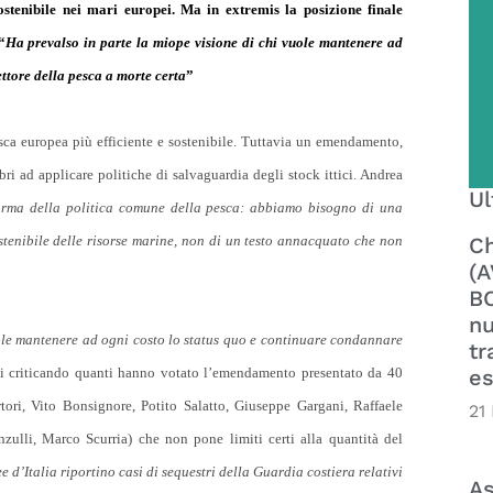
tenibile nei mari europei. Ma in extremis la posizione finale
“
Ha
prevalso in parte la miope visione di chi vuole mantenere ad
ettore della pesca a morte certa
”
sca europea più efficiente e sostenibile. Tuttavia un emendamento,
bri ad applicare politiche di salvaguardia degli stock ittici. Andrea
Ul
forma della politica comune della pesca: abbiamo bisogno di una
Ch
tenibile delle risorse marine, non di un testo annacquato che non
(A
BO
nu
uole mantenere ad ogni costo lo status quo e continuare condannare
tr
es
ni criticando quanti hanno votato l’emendamento presentato da 40
rtori, Vito Bonsignore, Potito Salatto, Giuseppe Gargani, Raffaele
21
zulli, Marco Scurria) che non pone limiti certi alla quantità del
 d’Italia riportino casi di sequestri della Guardia costiera relativi
As