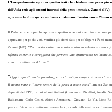
L’Europarlamento approva quattro testi che chiedono una pesca più sos
dell’Aula cede agli enormi interessi della pesca intensiva. Zanoni (IdV): 
ogni costo lo status quo e continuare condannare il nostro mare e l’intero s
Il Parlamento europeo ha approvato quattro relazioni che mirano ad una pe
approvato per pochi voti, vanifica gli sforzi fatti per obbligare i Paesi mem
Zanoni (IdV): “
Per questo motivo ho votato contro la relazione sulla ri
riforma coerente e coraggiosa che permetta uno sfruttamento realmente sos
crea prospettive per il futuro
”.
“
Oggi in quest’aula ha prevalso, per pochi voti, la miope visione di chi v
il nostro mare e l’intero settore della pesca a morte certa
”, attacca Zano
deputati del PPE, tra cui alcuni italiani (Crescenzio Rivellini, Amalia Sa
Baldassarre, Carlo Casini, Alfredo Antoniozzi, Giovanni La Via, Licia Ron
pescato. “
Non passa settimana senza che i giornali delle regioni mediterranee