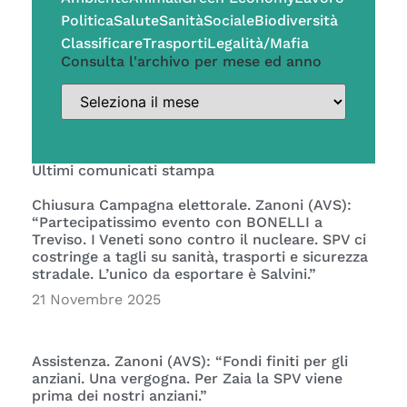
Politica
Salute
Sanità
Sociale
Biodiversità
Classificare
Trasporti
Legalità/Mafia
Consulta l'archivo per mese ed anno
Ultimi comunicati stampa
Chiusura Campagna elettorale. Zanoni (AVS):
“Partecipatissimo evento con BONELLI a
Treviso. I Veneti sono contro il nucleare. SPV ci
costringe a tagli su sanità, trasporti e sicurezza
stradale. L’unico da esportare è Salvini.”
21 Novembre 2025
Assistenza. Zanoni (AVS): “Fondi finiti per gli
anziani. Una vergogna. Per Zaia la SPV viene
prima dei nostri anziani.”