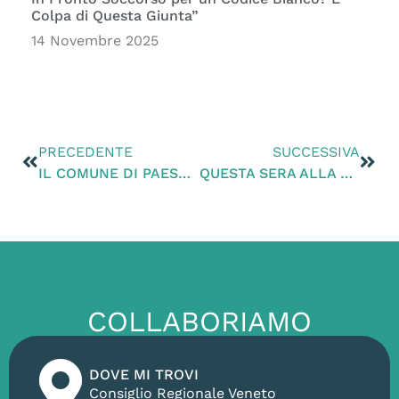
Colpa di Questa Giunta”
14 Novembre 2025
PRECEDENTE
SUCCESSIVA
IL COMUNE DI PAESE HA PROMOSSO UNA INIZIATIVA PER DIRE BASTA ALLE CAVE STAMPANDO 20.000 CARTOLINE CON LA SCRITTA “BASTA CAVE A PAESE” DA COMPILARE E RICONSEGNARE IN APPOSITI PUNTI. PAESEAMBIENTE EFFETTUERA’ UN TAVOLO DEDICATO DI RACCOLTA E SOTTOSCRIZIONE DELLE CARTOLINE PER DOMENICA MATTINA 27 GENNAIO IN PIAZZA A PAESE.
QUESTA SERA ALLA TRASMISSIONE “PROMESSE E FATTI” IN ONDA SU ANTENNA 3 NORDEST ALLE ORE 20.45, SI PARLERA’ DEL PROBLEMA DEI RIFIUTI, DELLE DISCARICHE E DEGLI INCENERITORI. ALCUNI ATTIVISTI DI PAESEAMBIENTE PARTECIPERANNO IN STUDIO TRA IL PUBBLICO.
COLLABORIAMO
DOVE MI TROVI
Consiglio Regionale Veneto