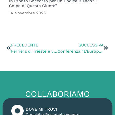
In Pronto Soccorso per un Codice Bianco? È
Colpa di Questa Giunta”
14 Novembre 2025
PRECEDENTE
SUCCESSIVA
Ferriera di Trieste e violazioni ambientali. Zanoni: «Si accertino tutte le responsabilità»
Conferenza “L’Europa su salute e ambiente”
COLLABORIAMO
DOVE MI TROVI
Consiglio Regionale Veneto