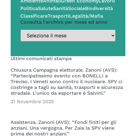
Ambiente
Animali
Green Economy
Lavoro
Politica
Salute
Sanità
Sociale
Biodiversità
Classificare
Trasporti
Legalità/Mafia
Consulta l'archivo per mese ed anno
Ultimi comunicati stampa
Chiusura Campagna elettorale. Zanoni (AVS):
“Partecipatissimo evento con BONELLI a
Treviso. I Veneti sono contro il nucleare. SPV ci
costringe a tagli su sanità, trasporti e sicurezza
stradale. L’unico da esportare è Salvini.”
21 Novembre 2025
Assistenza. Zanoni (AVS): “Fondi finiti per gli
anziani. Una vergogna. Per Zaia la SPV viene
prima dei nostri anziani.”