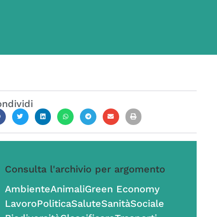
ndividi
Consulta l'archivio per argomento
Ambiente
Animali
Green Economy
Lavoro
Politica
Salute
Sanità
Sociale