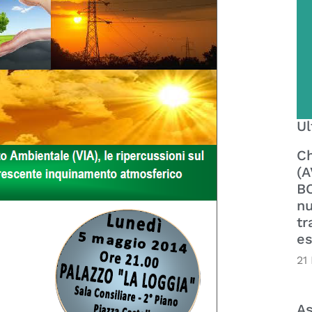
Ul
Ch
(A
BO
nu
tr
es
21
As