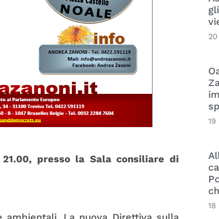
gl
vi
20
Oa
Za
im
sp
19
Al
21.00, presso la Sala consiliare di
ca
Po
ch
18
 ambientali. La nuova Direttiva sulla