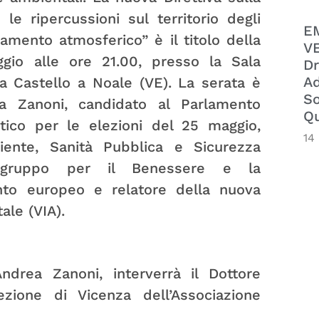
le ripercussioni sul territorio degli
E
amento atmosferico” è il titolo della
VE
io alle ore 21.00, presso la Sala
Dr
Ad
za Castello a Noale (VE). La serata è
So
ea Zanoni, candidato al Parlamento
Qu
tico per le elezioni del 25 maggio,
14
nte, Sanità Pubblica e Sicurezza
tergruppo per il Benessere e la
nto europeo e relatore della nuova
ale (VIA).
Andrea Zanoni, interverrà il Dottore
zione di Vicenza dell’Associazione