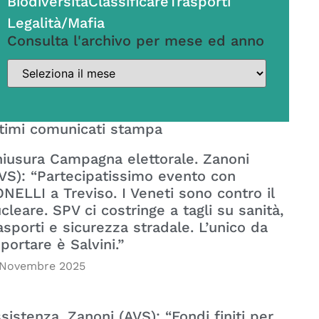
Biodiversità
Classificare
Trasporti
Legalità/Mafia
Consulta l'archivo per mese ed anno
timi comunicati stampa
iusura Campagna elettorale. Zanoni
VS): “Partecipatissimo evento con
NELLI a Treviso. I Veneti sono contro il
cleare. SPV ci costringe a tagli su sanità,
asporti e sicurezza stradale. L’unico da
portare è Salvini.”
 Novembre 2025
sistenza. Zanoni (AVS): “Fondi finiti per