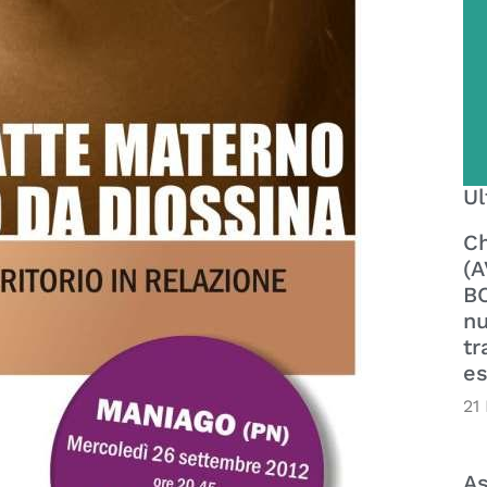
Ul
Ch
(A
BO
nu
tr
es
21
As