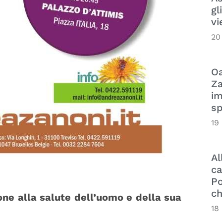
gl
vi
20
Oa
Za
im
sp
19
Al
ca
Po
ch
one alla salute dell’uomo e della sua
18