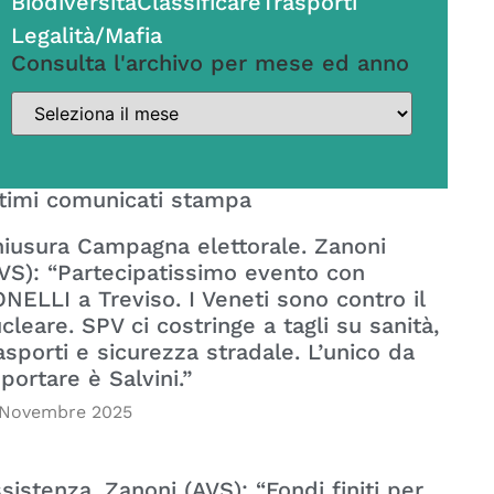
Biodiversità
Classificare
Trasporti
Legalità/Mafia
Consulta l'archivo per mese ed anno
timi comunicati stampa
iusura Campagna elettorale. Zanoni
VS): “Partecipatissimo evento con
NELLI a Treviso. I Veneti sono contro il
cleare. SPV ci costringe a tagli su sanità,
asporti e sicurezza stradale. L’unico da
portare è Salvini.”
 Novembre 2025
sistenza. Zanoni (AVS): “Fondi finiti per