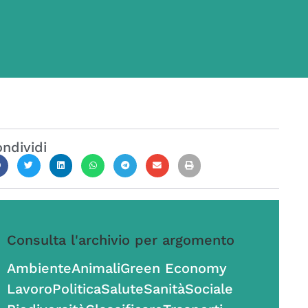
ndividi
Consulta l'archivio per argomento
Ambiente
Animali
Green Economy
Lavoro
Politica
Salute
Sanità
Sociale