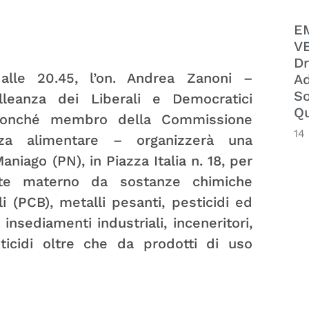
E
VE
Dr
alle 20.45, l’on. Andrea Zanoni –
Ad
So
leanza dei Liberali e Democratici
Qu
 nonché membro della Commissione
14
za alimentare – organizzerà una
niago (PN), in Piazza Italia n. 18, per
atte materno da sostanze chimiche
i (PCB), metalli pesanti, pesticidi ed
nsediamenti industriali, inceneritori,
sticidi oltre che da prodotti di uso