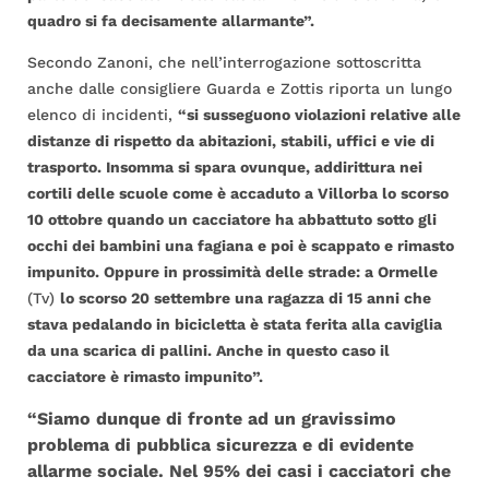
quadro si fa decisamente allarmante”.
Secondo Zanoni, che nell’interrogazione sottoscritta
anche dalle consigliere Guarda e Zottis riporta un lungo
elenco di incidenti,
“si susseguono violazioni relative alle
distanze di rispetto da abitazioni, stabili, uffici e vie di
trasporto. Insomma si spara ovunque, addirittura nei
cortili delle scuole come è accaduto a
Villorba lo scorso
10 ottobre quando un cacciatore ha abbattuto sotto gli
occhi dei bambini una fagiana e poi è scappato e rimasto
impunito. Oppure in prossimità delle strade: a Ormelle
(Tv)
lo scorso 20 settembre una ragazza di 15 anni che
stava pedalando in bicicletta è stata ferita alla caviglia
da una scarica di pallini. Anche in questo caso il
cacciatore è rimasto impunito”.
“Siamo dunque di fronte ad un
gravissimo
problema di pubblica sicurezza e di evidente
allarme sociale. Nel 95% dei casi i cacciatori che