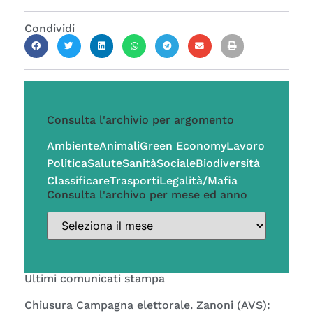
Condividi
Consulta l'archivio per argomento
Ambiente
Animali
Green Economy
Lavoro
Politica
Salute
Sanità
Sociale
Biodiversità
Classificare
Trasporti
Legalità/Mafia
Consulta l'archivo per mese ed anno
Ultimi comunicati stampa
Chiusura Campagna elettorale. Zanoni (AVS):