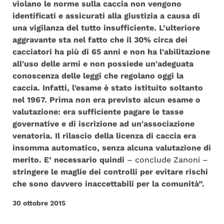
violano le norme sulla caccia non vengono
identificati e assicurati alla giustizia a causa di
una vigilanza del tutto insufficiente. L’ulteriore
aggravante sta nel fatto che il 30% circa dei
cacciatori ha più di 65 anni e non ha l'abilitazione
all'uso delle armi e non possiede un'adeguata
conoscenza delle leggi che regolano oggi la
caccia. Infatti, l'esame è stato istituito soltanto
nel 1967. Prima non era previsto alcun esame o
valutazione: era sufficiente pagare le tasse
governative e di iscrizione ad un'associazione
venatoria. Il rilascio della licenza di caccia era
insomma automatico, senza alcuna valutazione di
merito. E’ necessario quindi
– conclude Zanoni –
stringere le maglie dei controlli per evitare rischi
che sono davvero inaccettabili per la comunità”.
30 ottobre 2015