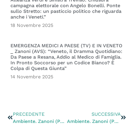
campagna elettorale con Angelo Bonelli. Ponte
sullo Stretto: un pasticcio politico che riguarda
anche i Veneti.”
18 Novembre 2025
EMERGENZA MEDICI A PAESE (TV) E IN VENETO
_ Zanoni (AVS): “Veneto, il Dramma Quotidiano:
Da Paese a Resana, Addio al Medico di Famiglia.
In Pronto Soccorso per un Codice Bianco? È
Colpa di Questa Giunta”
14 Novembre 2025
PRECEDENTE
SUCCESSIVA
Ambiente. Zanoni (Pd): allarme contaminazione acque da PFAS interessa 350 mila persone
Ambiente. Zanoni (Pd): Croazia blocca trivelle dimostrazione che i rischi sono troppo elevati