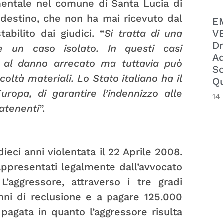
 mentale nel comune di Santa Lucia di
ndestino, che non ha mai ricevuto dal
E
VE
bilito dai giudici. “
Si tratta di una
Dr
e un caso isolato. In questi casi
Ad
i al danno arrecato ma tuttavia può
So
coltà materiali. Lo Stato italiano ha il
Qu
uropa, di garantire l’indennizzo alle
14
latenenti
”.
eci anni violentata il 22 Aprile 2008.
appresentati legalmente dall’avvocato
L’aggressore, attraverso i tre gradi
nni di reclusione e a pagare 125.000
agata in quanto l’aggressore risulta