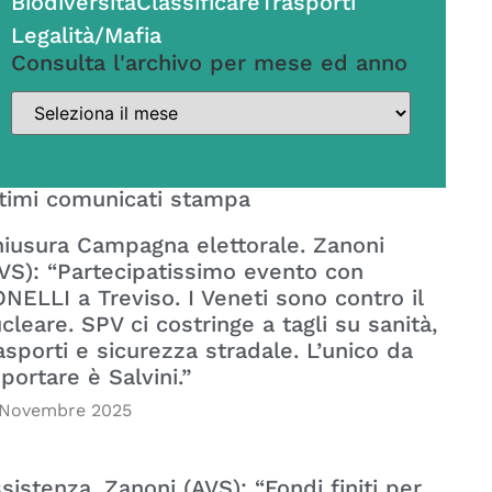
Biodiversità
Classificare
Trasporti
Legalità/Mafia
Consulta l'archivo per mese ed anno
timi comunicati stampa
iusura Campagna elettorale. Zanoni
VS): “Partecipatissimo evento con
NELLI a Treviso. I Veneti sono contro il
cleare. SPV ci costringe a tagli su sanità,
asporti e sicurezza stradale. L’unico da
portare è Salvini.”
 Novembre 2025
sistenza. Zanoni (AVS): “Fondi finiti per