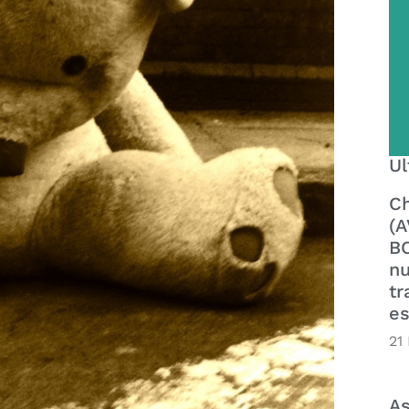
Ul
Ch
(A
BO
nu
tr
es
21
As