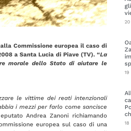
gl
vi
20
Oa
alla Commissione europea il caso di
Za
2008 a Santa Lucia di Piave (TV). “
La
im
re morale dello Stato di aiutare le
sp
19
Al
zare le vittime dei reati intenzionali
ca
 abbia i mezzi per farlo come sancisce
Po
ch
odeputato Andrea Zanoni richiamando
18
 Commissione europea sul caso di una