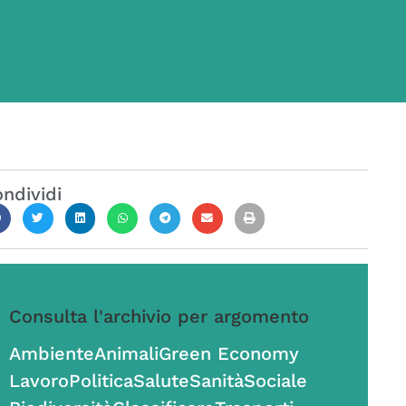
ndividi
Consulta l'archivio per argomento
Ambiente
Animali
Green Economy
Lavoro
Politica
Salute
Sanità
Sociale