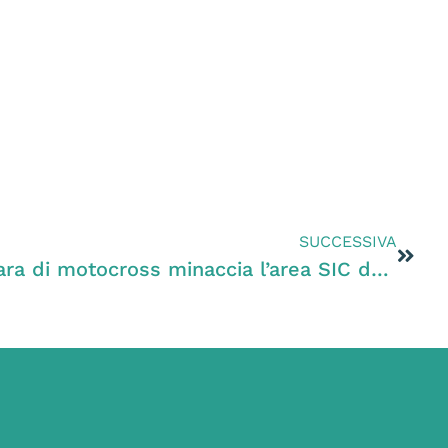
SUCCESSIVA
A Grantorto (PD) una gara di motocross minaccia l’area SIC del Brenta. Zanoni: «Devono essere rispettate le normative comunitarie che tutelano l’ambiente e la fauna»