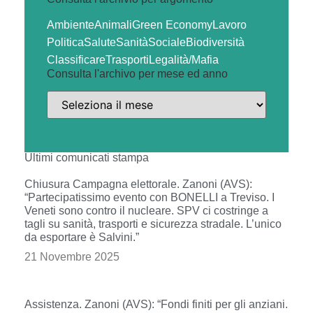
Ambiente
Animali
Green Economy
Lavoro
Politica
Salute
Sanità
Sociale
Biodiversità
Classificare
Trasporti
Legalità/Mafia
Consulta l'archivo per mese ed anno
Ultimi comunicati stampa
Chiusura Campagna elettorale. Zanoni (AVS):
“Partecipatissimo evento con BONELLI a Treviso. I
Veneti sono contro il nucleare. SPV ci costringe a
tagli su sanità, trasporti e sicurezza stradale. L’unico
da esportare è Salvini.”
21 Novembre 2025
Assistenza. Zanoni (AVS): “Fondi finiti per gli anziani.