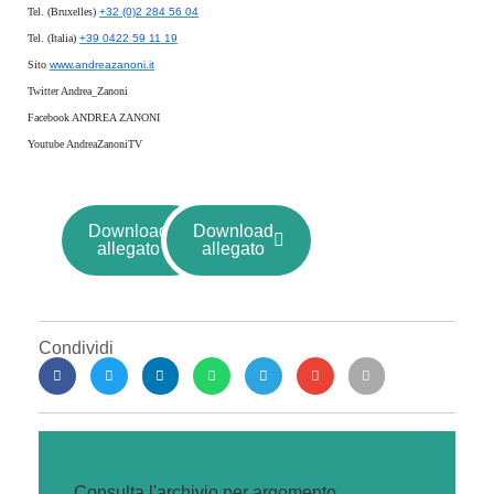
Tel. (Bruxelles)
+32 (0)2 284 56 04
Tel. (Italia)
+39 0422 59 11 19
Sito
www.andreazanoni.it
Twitter Andrea_Zanoni
Facebook ANDREA ZANONI
Youtube AndreaZanoniTV
Download
Download
allegato
allegato
Condividi
Consulta l'archivio per argomento