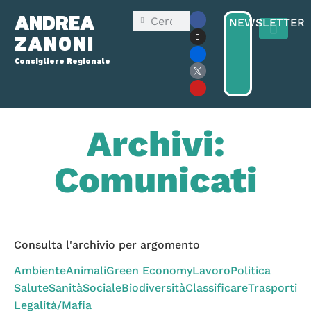
ANDREA
NEWSLETTER
ZANONI
Consigliere Regionale
Consiglio Reg
Elezioni Regionali 2025
Archivi:
Comunicati
Consulta l'archivio per argomento
Ambiente
Animali
Green Economy
Lavoro
Politica
Salute
Sanità
Sociale
Biodiversità
Classificare
Trasporti
Legalità/Mafia