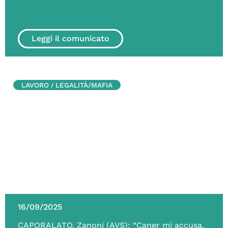
Leggi il comunicato
LAVORO
LEGALITÀ/MAFIA
/
16/09/2025
CAPORALATO. Zanoni (AVS): “Caner mi accusa,