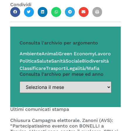
Condividi
Consulta l'archivio per argomento
Ambiente
Animali
Green Economy
Lavoro
Politica
Salute
Sanità
Sociale
Biodiversità
Classificare
Trasporti
Legalità/Mafia
Consulta l'archivo per mese ed anno
Ultimi comunicati stampa
Chiusura Campagna elettorale. Zanoni (AVS):
“Partecipatissimo evento con BONELLI a