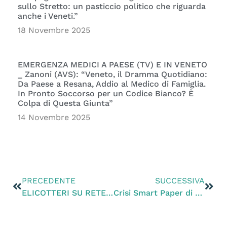
sullo Stretto: un pasticcio politico che riguarda
anche i Veneti.”
18 Novembre 2025
EMERGENZA MEDICI A PAESE (TV) E IN VENETO
_ Zanoni (AVS): “Veneto, il Dramma Quotidiano:
Da Paese a Resana, Addio al Medico di Famiglia.
In Pronto Soccorso per un Codice Bianco? È
Colpa di Questa Giunta”
14 Novembre 2025
PRECEDENTE
SUCCESSIVA
ELICOTTERI SU RETE NATURA 2000 Zanoni (AVS): “Esercitazioni USA sulle Grave del Piave, la Giunta veneta cala le braghe davanti agli USA. Sulle zone protette i militari americani fanno il bello e il cattivo tempo”.
Crisi Smart Paper di Castelfranco Veneto. Zanoni (AVS): “Vicinanza ai lavoratori. Tante aziende in difficoltà, dipendenti pagano strategie volute da altri.”