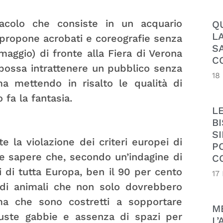
tacolo che consiste in un acquario
Q
L
e propone acrobati e coreografie senza
S
 maggio) di fronte alla Fiera di Verona
C
 possa intrattenere un pubblico senza
18
ma mettendo in risalto le qualità di
o fa la fantasia.
L
B
SI
e la violazione dei criteri europei di
P
te sapere che, secondo un’indagine di
C
i di tutta Europa, ben il 90 per cento
17
a di animali che non solo dovrebbero
 ma che sono costretti a sopportare
M
uste gabbie e assenza di spazi per
L’