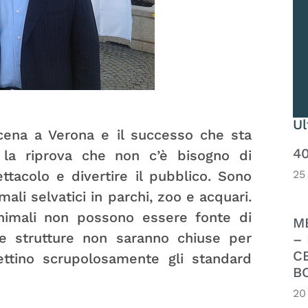
U
scena a Verona e il successo che sta
4
 la riprova che non c’è bisogno di
25
ttacolo e divertire il pubblico. Sono
mali selvatici in parchi, zoo e acquari.
animali non possono essere fonte di
M
te strutture non saranno chiuse per
– 
C
ttino scrupolosamente gli standard
B
20