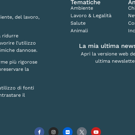
Tematiche
An
Ambiente
Ch
Lavoro & Legalità
Ne
iente, del lavoro,
Salute
Co
Animali
Inc
 ridurre
vorire l’utilizzo
La mia ultima news
chimiche dannose.
Apri la versione web de
ultima newslette
rme più rigorose
preservare la
lizzo di fonti
trastare il