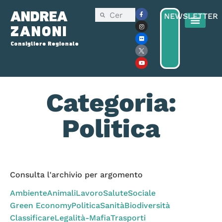
ANDREA
NEWSLETTER
ZANONI
Consigliere Regionale
Consiglio Reg
Elezioni Regionali 2025
Categoria:
Politica
Consulta l'archivio per argomento
Ambiente
Animali
Lavoro
Salute
Sociale
Green Economy
Politica
Sanità
Biodiversità
Classificare
Legalità-Mafia
Trasporti